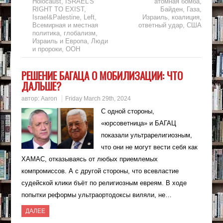
Holocaust
,
ISRAEL'S
атомная бомба
,
RIGHT TO EXIST
,
Байден
,
Газа
,
Israel&Palestine
,
Left
,
Израиль
,
коалиция
,
Всемирная и местная
ответный удар
,
США
политика
,
глобализм
,
Израиль и Европа
,
Люди
и пророки
,
ООН
РЕШЕНИЕ БАГАЦА О МОБИЛИЗАЦИИ: ЧТО
ДАЛЬШЕ?
автор:
Aaron
Friday March 29th, 2024
С одной стороны,
«юрсоветница» и БАГАЦ
показали ультрарелигиозным,
что они не могут вести себя как
ХАМАС, отказываясь от любых приемлемых
компромиссов. А с другой стороны, что всевластие
судейской клики бъёт по религиозным евреям. В ходе
попытки реформы ультраортодоксы виляли, не…
ДАЛЕЕ