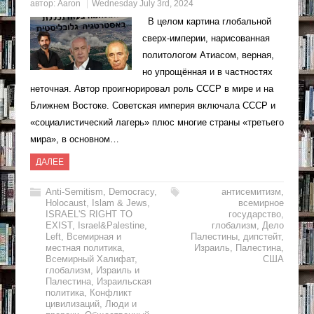
автор:
Aaron
Wednesday July 3rd, 2024
В целом картина глобальной
сверх-империи, нарисованная
политологом Атиасом, верная,
но упрощённая и в частностях
неточная. Автор проигнорировал роль СССР в мире и на
Ближнем Востоке. Советская империя включала СССР и
«социалистический лагерь» плюс многие страны «третьего
мира», в основном…
ДАЛЕЕ
Anti-Semitism
,
Democracy
,
антисемитизм
,
Holocaust
,
Islam & Jews
,
всемирное
ISRAEL'S RIGHT TO
государство
,
EXIST
,
Israel&Palestine
,
глобализм
,
Дело
Left
,
Всемирная и
Палестины
,
дипстейт
,
местная политика
,
Израиль
,
Палестина
,
Всемирный Халифат
,
США
глобализм
,
Израиль и
Палестина
,
Израильская
политика
,
Конфликт
цивилизаций
,
Люди и