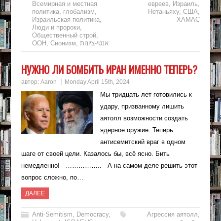
Всемирная и местная
евреев
,
Израиль
,
политика
,
глобализм
,
Нетаньяху
,
США
,
Израильская политика
,
ХАМАС
Люди и пророки
,
Общественный строй
,
ООН
,
Сионизм
,
אנטי-ציונות
НУЖНО ЛИ БОМБИТЬ ИРАН ИМЕННО ТЕПЕРЬ?
автор:
Aaron
Monday April 15th, 2024
Мы тридцать лет готовились к
удару, призванному лишить
аятолл возможности создать
ядерное оружие. Теперь
антисемитский враг в одном
шаге от своей цели. Казалось бы, всё ясно. Бить
немедленно! …………….. А на самом деле решить этот
вопрос сложно, по…
ДАЛЕЕ
Anti-Semitism
,
Democracy
,
Агрессия аятолл
,