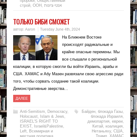
пророки
,
Общественный
строй
,
ООН
,
אנטי-ציונות
ТОЛЬКО БИБИ СМОЖЕТ
автор:
Aaron
Tuesday June 4th, 2024
На Ближнем Востоке
происходят радикальные и
крайне опасные перемены. Мы
все слышали о региональной
коалиции, в которую смогли бы войти Израиль, арабы и
США. ХАМАС и Абу Мазен развязали свою агрессию ради
того, чтобы сорвать создание такой коалиции.
Демонстративные зверства…
ДАЛЕЕ
Anti-Semitism
,
Democracy
,
Байден
,
блокада Газы
,
Holocaust
,
Islam & Jews
,
блокада Израиля
,
ISRAEL'S RIGHT TO
демопартия
,
евреи
,
EXIST
,
Israel&Palestine
,
Китай
,
коалиция
,
Left
,
Всемирная и
Нетаньяху
,
США
,
местная политика
,
Трамп
,
ХАМАС