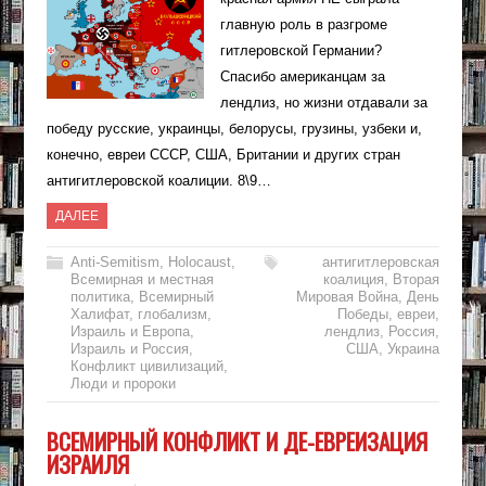
главную роль в разгроме
гитлеровской Германии?
Спасибо американцам за
лендлиз, но жизни отдавали за
победу русские, украинцы, белорусы, грузины, узбеки и,
конечно, евреи СССР, США, Британии и других стран
антигитлеровской коалиции. 8\9…
ДАЛЕЕ
Anti-Semitism
,
Holocaust
,
антигитлеровская
Всемирная и местная
коалиция
,
Вторая
политика
,
Всемирный
Мировая Война
,
День
Халифат
,
глобализм
,
Победы
,
евреи
,
Израиль и Европа
,
лендлиз
,
Россия
,
Израиль и Россия
,
США
,
Украина
Конфликт цивилизаций
,
Люди и пророки
ВСЕМИРНЫЙ КОНФЛИКТ И ДЕ-ЕВРЕИЗАЦИЯ
ИЗРАИЛЯ