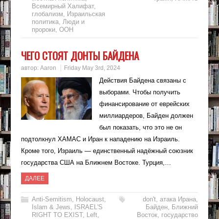
Всемирный Халифат
,
глобализм
,
Израильская
политика
,
Люди и
пророки
,
ООН
ЧЕГО СТОЯТ ДОНТЫ БАЙДЕНА
автор:
Aaron
Friday May 3rd, 2024
Действия Байдена связаны с
выборами. Чтобы получить
финансирование от еврейских
миллиардеров, Байден должен
был показать, что это не он
подтолкнул ХАМАС и Иран к нападению на Израиль.
Кроме того, Израиль — единственный надёжный союзник
государства США на Ближнем Востоке. Турция,…
ДАЛЕЕ
Anti-Semitism
,
Holocaust
,
don't
,
атака Ирана
,
Islam & Jews
,
ISRAEL'S
Байден
,
Ближний
RIGHT TO EXIST
,
Left
,
Восток
,
государство