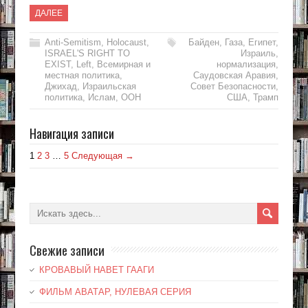
ДАЛЕЕ
Anti-Semitism
,
Holocaust
,
Байден
,
Газа
,
Египет
,
ISRAEL'S RIGHT TO
Израиль
,
EXIST
,
Left
,
Всемирная и
нормализация
,
местная политика
,
Саудовская Аравия
,
Джихад
,
Израильская
Совет Безопасности
,
политика
,
Ислам
,
ООН
США
,
Трамп
Навигация записи
1
2
3
…
5
Следующая →
Свежие записи
КРОВАВЫЙ НАВЕТ ГААГИ
ФИЛЬМ АВАТАР, НУЛЕВАЯ СЕРИЯ