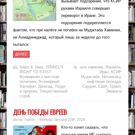
вызывает подозрение, что КСИР
руками Израиля совершил
переворот в Иране. Это
подозрение подкрепляется
фактом, что при налёте не погибли ни Муджтаба Хаменеи,
ни Ахмадинеджад, который лишь за неделю до того
пытался…
ДАЛЕЕ
Islam & Jews
,
ISRAEL'S
али хаменеи
,
Израиль
,
RIGHT TO EXIST
,
Иран
,
КСИР
,
Всемирная и местная
Муджтаба
,
Нетаньяху
,
политика
,
Всемирный
нефтяная блокада
,
Халифат
,
Джихад
,
Люди
Саудия
,
США
,
Трамп
,
и пророки
,
Общественный
Эмираты
строй
ДЕНЬ ПОБЕДЫ ЕВРЕЕВ
автор:
Aaron
Monday January 12th, 2026
Кто-то хочет сказать, что
красная армия НЕ сыграла