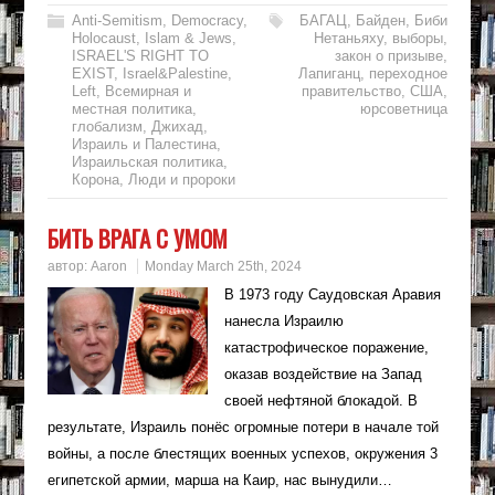
Anti-Semitism
,
Democracy
,
БАГАЦ
,
Байден
,
Биби
Holocaust
,
Islam & Jews
,
Нетаньяху
,
выборы
,
ISRAEL'S RIGHT TO
закон о призыве
,
EXIST
,
Israel&Palestine
,
Лапиганц
,
переходное
Left
,
Всемирная и
правительство
,
США
,
местная политика
,
юрсоветница
глобализм
,
Джихад
,
Израиль и Палестина
,
Израильская политика
,
Корона
,
Люди и пророки
БИТЬ ВРАГА С УМОМ
автор:
Aaron
Monday March 25th, 2024
В 1973 году Саудовская Аравия
нанесла Израилю
катастрофическое поражение,
оказав воздействие на Запад
своей нефтяной блокадой. В
результате, Израиль понёс огромные потери в начале той
войны, а после блестящих военных успехов, окружения 3
египетской армии, марша на Каир, нас вынудили…