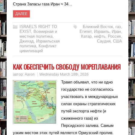
Страна Запасы газа Иран ≈ 34…
ДАЛЕЕ
ISRAEL'S RIGHT TO
Ближний Восток
,
газ
,
EXIST
,
Всемирная и
Египет
,
Израиль
,
Иран
,
местная политика
,
Катар
,
нефть
,
Россия
,
Джихад
,
Израильская
Саудия
,
США
политика
,
Конфликт
цивилизаций
КАК ОБЕСПЕЧИТЬ СВОБОДУ МОРЕПЛАВАНИЯ
автор:
Aaron
Wednesday March 18th, 2026
Трамп объявил, что ни одно
государство не согласилось
участвовать в международных
силах охраны стратегических
путей экспорта нефти (и
сжиженного газа) из
Персидского залива. Самым
узким местом этих путей является Ормузский пролив.