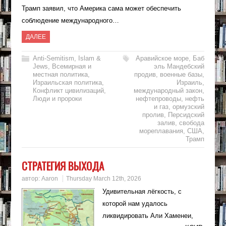
Трамп заявил, что Америка сама может обеспечить
соблюдение международного…
ДАЛЕЕ
Anti-Semitism
,
Islam &
Аравийское море
,
Баб
Jews
,
Всемирная и
эль Мандебский
местная политика
,
продив
,
военные базы
,
Израильская политика
,
Израиль
,
Конфликт цивилизаций
,
международный закон
,
Люди и пророки
нефтепроводы
,
нефть
и газ
,
ормузский
пролив
,
Персидский
залив
,
свобода
мореплавания
,
США
,
Трамп
СТРАТЕГИЯ ВЫХОДА
автор:
Aaron
Thursday March 12th, 2026
Удивительная лёгкость, с
которой нам удалось
ликвидировать Али Хаменеи,