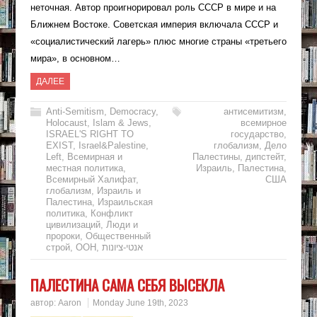
неточная. Автор проигнорировал роль СССР в мире и на
Ближнем Востоке. Советская империя включала СССР и
«социалистический лагерь» плюс многие страны «третьего
мира», в основном…
ДАЛЕЕ
Anti-Semitism
,
Democracy
,
антисемитизм
,
Holocaust
,
Islam & Jews
,
всемирное
ISRAEL'S RIGHT TO
государство
,
EXIST
,
Israel&Palestine
,
глобализм
,
Дело
Left
,
Всемирная и
Палестины
,
дипстейт
,
местная политика
,
Израиль
,
Палестина
,
Всемирный Халифат
,
США
глобализм
,
Израиль и
Палестина
,
Израильская
политика
,
Конфликт
цивилизаций
,
Люди и
пророки
,
Общественный
строй
,
ООН
,
אנטי-ציונות
ПАЛЕСТИНА САМА СЕБЯ ВЫСЕКЛА
автор:
Aaron
Monday June 19th, 2023