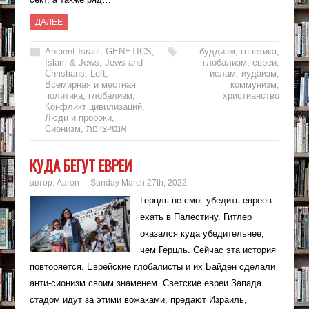
ДАЛЕЕ
Ancient Israel
,
GENETICS
,
буддизм
,
генетика
,
Islam & Jews
,
Jews and
глобализм
,
евреи
,
Christians
,
Left
,
ислам
,
иудаизм
,
Всемирная и местная
коммунизм
,
политика
,
глобализм
,
христианство
Конфликт цивилизаций
,
Люди и пророки
,
Сионизм
,
אנטי-ציונות
КУДА БЕГУТ ЕВРЕИ
автор:
Aaron
Sunday March 27th, 2022
Герцль не смог убедить евреев
ехать в Палестину. Гитлер
оказался куда убедительнее,
чем Герцль. Сейчас эта история
повторяется. Еврейские глобалисты и их Байден сделали
анти-сионизм своим знаменем. Светские евреи Запада
стадом идут за этими вожаками, предают Израиль,