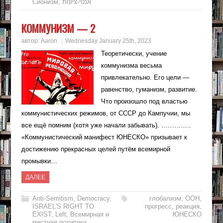
Сионизм
,
אנטי-ציונות
КОММУНИЗМ — 2
автор:
Aaron
Wednesday January 25th, 2023
Теоретически, учение
коммунизма весьма
привлекательно. Его цели —
равенство, гуманизм, развитие.
Что произошло под властью
коммунистических режимов, от СССР до Кампучии, мы
все ещё помним (хотя уже начали забывать). …………..
«Коммунистический манифест ЮНЕСКО» призывает к
достижению прекрасных целей путём всемирной
промывки…
ДАЛЕЕ
Anti-Semitism
,
Democracy
,
глобализм
,
ООН
,
ISRAEL'S RIGHT TO
прогресс
,
реакция
,
EXIST
,
Left
,
Всемирная и
ЮНЕСКО
местная политика
,