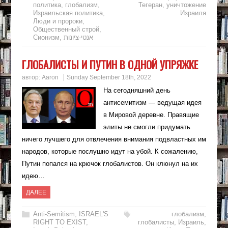
политика
,
глобализм
,
Тегеран
,
уничтожение
Израильская политика
,
Израиля
Люди и пророки
,
Общественный строй
,
Сионизм
,
אנטי-ציונות
ГЛОБАЛИСТЫ И ПУТИН В ОДНОЙ УПРЯЖКЕ
автор:
Aaron
Sunday September 18th, 2022
На сегодняшний день
антисемитизм — ведущая идея
в Мировой деревне. Правящие
элиты не смогли придумать
ничего лучшего для отвлечения внимания подвластных им
народов, которые послушно идут на убой. К сожалению,
Путин попался на крючок глобалистов. Он клюнул на их
идею…
ДАЛЕЕ
Anti-Semitism
,
ISRAEL'S
глобализм
,
RIGHT TO EXIST
,
глобалисты
,
Израиль
,