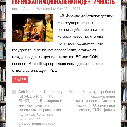
ЕВРЕЙСКАЯ НАЦИОНАЛЬНАЯ ИДЕНТИЧНОСТЬ
автор:
Aaron
Wednesday May 10th, 2023
«В Израиле действуют десятки
«негосударственных
организаций», про часть из
которых известно, что они
получают поддержку иных
государств, в основном европейских, а также от
международных структур, таких как ЕС или ООН, –
поясняет Алон Шварцер, глава исследовательского
отдела организации «Им…
ДАЛЕЕ
Anti-Semitism
,
Democracy
,
глобализм
,
еврейская
ISRAEL'S RIGHT TO
национальная
EXIST
,
Left
,
Всемирная и
идентичность
,
Закон о
местная политика
,
нации
,
НГО
,
промывка
глобализм
,
Израильская
мозгов
,
СМИ
,
фонды
политика
,
Конфликт
цивилизаций
,
Общественный строй
,