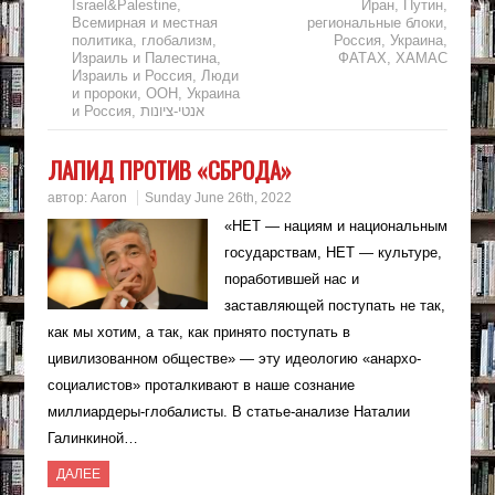
Israel&Palestine
,
Иран
,
Путин
,
Всемирная и местная
региональные блоки
,
политика
,
глобализм
,
Россия
,
Украина
,
Израиль и Палестина
,
ФАТАХ
,
ХАМАС
Израиль и Россия
,
Люди
и пророки
,
ООН
,
Украина
и Россия
,
אנטי-ציונות
ЛАПИД ПРОТИВ «СБРОДА»
автор:
Aaron
Sunday June 26th, 2022
«НЕТ — нациям и национальным
государствам, НЕТ — культуре,
поработившей нас и
заставляющей поступать не так,
как мы хотим, а так, как принято поступать в
цивилизованном обществе» — эту идеологию «анархо-
социалистов» проталкивают в наше сознание
миллиардеры-глобалисты. В статье-анализе Наталии
Галинкиной…
ДАЛЕЕ