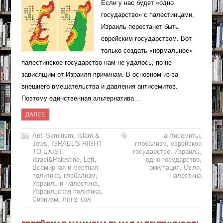
Если у нас будет «одно
государство» с палестинцами,
Израиль перестанет быть
еврейским государством. Вот
только создать «нормальное»
палестинское государство нам не удалось, по не
зависящим от Израиля причинам. В основном из-за
внешнего вмешательства и давления антисемитов.
Поэтому единственная альтернатива…
ДАЛЕЕ
Anti-Semitism
,
Islam &
антисемиты
,
Jews
,
ISRAEL'S RIGHT
глобализм
,
еврейское
TO EXIST
,
государство
,
Израиль
,
Israel&Palestine
,
Left
,
одно государство
,
Всемирная и местная
оккупация
,
Осло
,
политика
,
глобализм
,
Палестина
Израиль и Палестина
,
Израильская политика
,
Сионизм
,
אנטי-ציונות