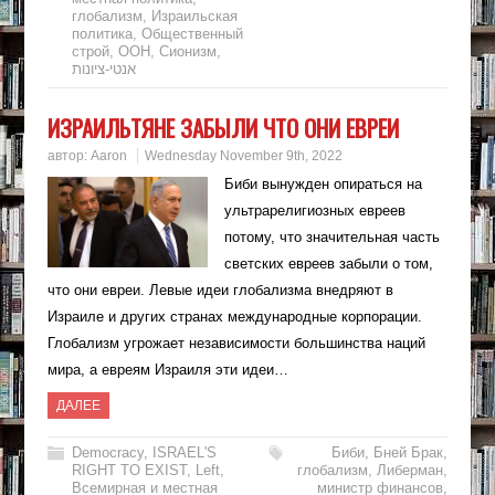
глобализм
,
Израильская
политика
,
Общественный
строй
,
ООН
,
Сионизм
,
אנטי-ציונות
ИЗРАИЛЬТЯНЕ ЗАБЫЛИ ЧТО ОНИ ЕВРЕИ
автор:
Aaron
Wednesday November 9th, 2022
Биби вынужден опираться на
ультрарелигиозных евреев
потому, что значительная часть
светских евреев забыли о том,
что они евреи. Левые идеи глобализма внедряют в
Израиле и других странах международные корпорации.
Глобализм угрожает независимости большинства наций
мира, а евреям Израиля эти идеи…
ДАЛЕЕ
Democracy
,
ISRAEL'S
Биби
,
Бней Брак
,
RIGHT TO EXIST
,
Left
,
глобализм
,
Либерман
,
Всемирная и местная
министр финансов
,