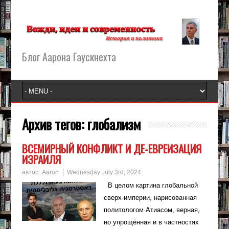
Блог Аарона Гаускнехта
Архив тегов:
глобализм
ВСЕМИРНЫЙ КОНФЛИКТ И ДЕ-ЕВРЕИЗАЦИЯ
ИЗРАИЛЯ
автор:
Aaron
Wednesday July 3rd, 2024
В целом картина глобальной
сверх-империи, нарисованная
политологом Атиасом, верная,
но упрощённая и в частностях