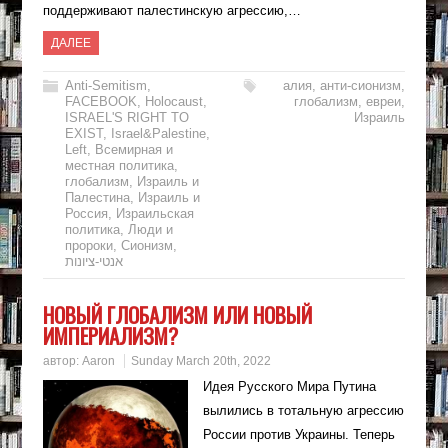
поддерживают палестинскую агрессию,…
ДАЛЕЕ
Anti-Semitism
,
алия
,
анти-сионизм
,
FACEBOOK
,
Holocaust
,
глобализм
,
евреи
,
ISRAEL'S RIGHT TO
Израиль
EXIST
,
Israel&Palestine
,
Left
,
Всемирная и
местная политика
,
глобализм
,
Израиль и
Палестина
,
Израиль и
Россия
,
Израильская
политика
,
Люди и
пророки
,
Сионизм
,
אנטי-ציונות
НОВЫЙ ГЛОБАЛИЗМ ИЛИ НОВЫЙ
ИМПЕРИАЛИЗМ?
автор:
Aaron
Sunday March 20th, 2022
Идея Русского Мира Путина
вылились в тотальную агрессию
России против Украины. Теперь