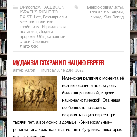
Democracy
,
FACEBOOK
,
анархо-социалисты
,
ISRAEL'S RIGHT TO
глобализм
,
евреи
,
EXIST
,
Left
,
Всемирная и
сброд
,
Яир Лапид
местная политика
,
глобализм
,
Израильская
политика
,
Люди и
пророки
,
Общественный
строй
,
Сионизм
,
אנטי-ציונות
ИУДАИЗМ СОХРАНИЛ НАЦИЮ ЕВРЕЕВ
автор:
Aaron
Thursday June 23rd, 2022
Иудейская религия с момента её
возникновения и по сей день
была национальной, и даже
националистической. Эта наша
особенность позволила
сохранять нацию евреев три
тысячи лет, а возможно и дольше. «Универсальные»
религии типа христианства, ислама, буддизма, некоторых
сект, а также ряд…