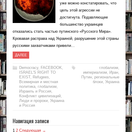
уже можно констатировать, что
цель этой агрессии не
достигнута. Подавляющее
большинство украинцев
отказались стать частью путинского «Русского Мира».
Кровавая расправа над Украиной, разрушение этой страны
русскими захватчиками привели…
ДАЛЕЕ
Democracy
,
FACEBOOK
,
глобализм
,
ISRAEL'S RIGHT TO
империализм
,
Иран
,
EXIST
,
Refugees
,
Путин
,
региональные
Всемирная и местная
блоки
,
Украина
политика
,
глобализм
,
Израиль и Россия
,
Конфликт цивилизаций
,
Люди и пророки
,
Украина
и Россия
Навигация записи
1
2
Следующая →