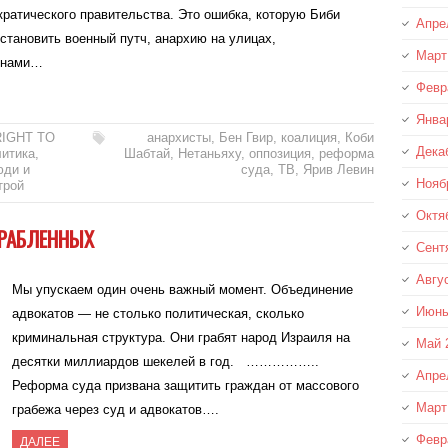
ратического правительства. Это ошибка, которую Биби
Апре
остановить военный путч, анархию на улицах,
Март
кунами…
Февр
Янва
RIGHT TO
анархисты
,
Бен Гвир
,
коалиция
,
Коби
Дека
литика
,
Шабтай
,
Нетаньяху
,
оппозиция
,
реформа
ди и
суда
,
ТВ
,
Ярив Левин
Нояб
трой
Октя
ГРАБЛЕННЫХ
Сент
Авгу
Мы упускаем один очень важный момент. Объединение
Июнь
адвокатов — не столько политическая, сколько
криминальная структура. Они грабят народ Израиля на
Май 
десятки миллиардов шекелей в год. ……………..
Апре
Реформа суда призвана защитить граждан от массового
Март
грабежа через суд и адвокатов….
Февр
ДАЛЕЕ