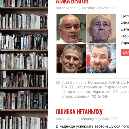
АТАКА ВРАГОВ
автор:
Aaron
Tuesday July 25th, 2023
Прич
факт
Цель
чтоб
Изра
ДА
Anti-Semitism
,
Democracy
,
ISRAEL'S 
EXIST
,
Left
,
глобализм
,
Израильская 
Люди и пророки
,
Наркотики
,
Обществ
строй
,
Сионизм
,
אנטי-ציונות
ОШИБКА НЕТАНЬЯХУ
автор:
Aaron
Monday July 24th, 2023
В надежде успокоить взбесившуюся поло