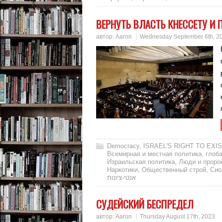
ВЕРНУТЬ ВЛАСТЬ КНЕССЕТУ И 
автор:
Aaron
Wednesday September 6th, 2
Democracy
,
ISRAEL'S RIGHT TO EXIS
Всемирная и местная политика
,
глоб
Израильская политика
,
Люди и проро
Наркотики
,
Общественный строй
,
Сио
אנטי-ציונות
СУДЕЙСКИЙ БЕСПРЕДЕЛ
автор:
Aaron
Thursday August 17th, 2023