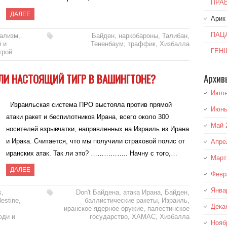
ПРА
ДАЛЕЕ
Арик
ПАЦ
бализм
,
Байден
,
наркобароны
,
Талибан
,
 и
Тененбаум
,
траффик
,
Хизбалла
ГЕН
трой
ИЛИ НАСТОЯЩИЙ ТИГР В ВАШИНГТОНЕ?
Архив
Июль
Израильская система ПРО выстояла против прямой
Июнь
атаки ракет и беспилотников Ирана, всего около 300
Май 
носителей взрывчатки, направленных на Израиль из Ирана
и Ирака. Считается, что мы получили страховой полис от
Апре
иранских атак. Так ли это? …………….. Начну с того,…
Март
ДАЛЕЕ
Февр
Янва
s
,
Don't Байдена
,
атака Ирана
,
Байден
,
lestine
,
баллистические ракеты
,
Израиль
,
Дека
иранское ядерное оружие
,
палестинское
ди и
государство
,
ХАМАС
,
Хизбалла
Нояб