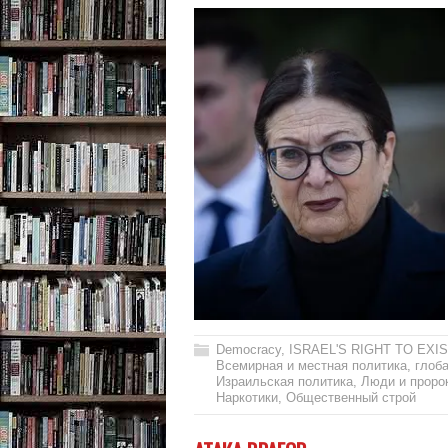
Democracy
,
ISRAEL'S RIGHT TO EXIS
Всемирная и местная политика
,
глоб
Израильская политика
,
Люди и проро
Наркотики
,
Общественный строй