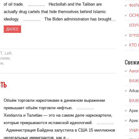
of oil trade. …………. Hezbollah and the Taliban are
ФИЛ
actually drug cartels that hide themselves behind Islamic
ОСН
ideology. …………. The Biden administration has brought…
ИЗУ
ДАЛЕЕ
КТО
T
,
Left
,
ализм
,
Свежи
ки
,
Aaro
ВАЖ
ТЬ
Arkad
Объём торговли наркотиками в денежном выражении
ВАЖ
превышает объём торговли нефтью. ………….
Арик
Хизбалла и Талибан — это на самом деле наркокартели,
Арик
которые прикрываются исламской идеологией. ………….
Администрация Байдена запустила в США 15 миллионов
УНИ
нелегальных иммигрантов, как я…