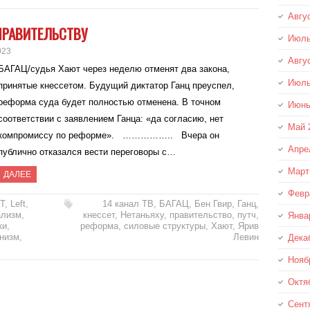
Авгу
ПРАВИТЕЛЬСТВУ
Июль
023
Авгу
БАГАЦ/судья Хают через неделю отменят два закона,
Июль
принятые кнессетом. Будущий диктатор Ганц преуспел,
реформа суда будет полностью отменена. В точном
Июнь
соответствии с заявлением Ганца: «да согласию, нет
Май 
компромиссу по реформе». …………….. Вчера он
Апре
публично отказался вести переговоры с…
Март
ДАЛЕЕ
Февр
T
,
Left
,
14 канал ТВ
,
БАГАЦ
,
Бен Гвир
,
Ганц
,
ализм
,
кнессет
,
Нетаньяху
,
правительство
,
путч
,
Янва
ки
,
реформа
,
силовые структуры
,
Хают
,
Ярив
низм
,
Левин
Дека
Нояб
Октя
Сент