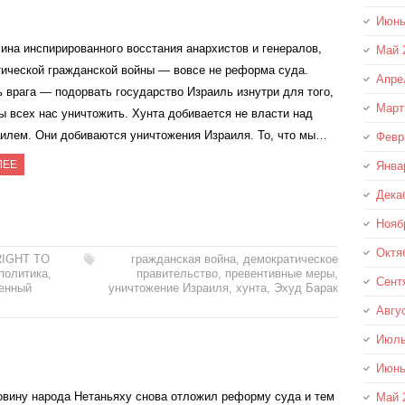
Июнь
ина инспирированного восстания анархистов и генералов,
Май 
ической гражданской войны — вовсе не реформа суда.
Апре
 врага — подорвать государство Израиль изнутри для того,
Март
ы всех нас уничтожить. Хунта добивается не власти над
илем. Они добиваются уничтожения Израиля. То, что мы…
Февр
ЛЕЕ
Янва
Дека
Нояб
Октя
RIGHT TO
гражданская война
,
демократическое
политика
,
правительство
,
превентивные меры
,
Сент
енный
уничтожение Израиля
,
хунта
,
Эхуд Барак
Авгу
Июль
Июнь
вину народа Нетаньяху снова отложил реформу суда и тем
Май 