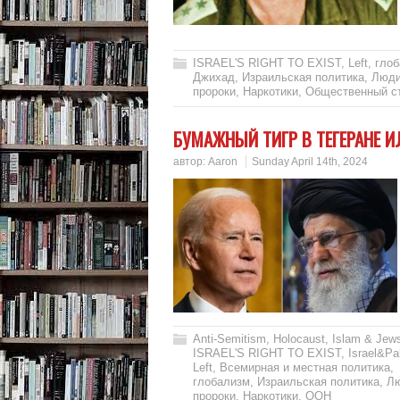
ISRAEL'S RIGHT TO EXIST
,
Left
,
гло
Джихад
,
Израильская политика
,
Люди
пророки
,
Наркотики
,
Общественный с
БУМАЖНЫЙ ТИГР В ТЕГЕРАНЕ 
автор:
Aaron
Sunday April 14th, 2024
Anti-Semitism
,
Holocaust
,
Islam & Jew
ISRAEL'S RIGHT TO EXIST
,
Israel&Pa
Left
,
Всемирная и местная политика
,
глобализм
,
Израильская политика
,
Лю
пророки
,
Наркотики
,
ООН