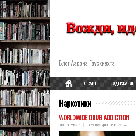
Блог Аарона Гаускнехта
О САЙТЕ
СОДЕРЖАНИЕ
Наркотики
WORLDWIDE DRUG ADDICTION
автор:
Aaron
Tuesday April 16th, 2024