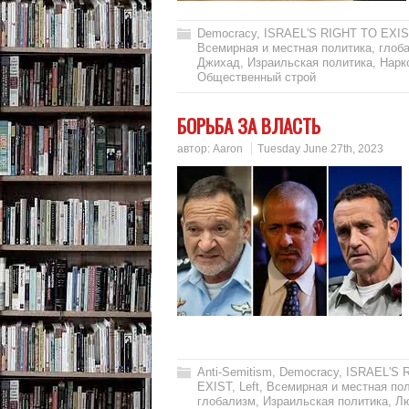
Democracy
,
ISRAEL'S RIGHT TO EXIS
Всемирная и местная политика
,
глоб
Джихад
,
Израильская политика
,
Нарк
Общественный строй
БОРЬБА ЗА ВЛАСТЬ
автор:
Aaron
Tuesday June 27th, 2023
Anti-Semitism
,
Democracy
,
ISRAEL'S 
EXIST
,
Left
,
Всемирная и местная по
глобализм
,
Израильская политика
,
Лю