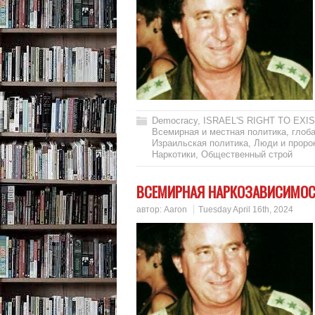
Democracy
,
ISRAEL'S RIGHT TO EXIS
Всемирная и местная политика
,
глоб
Израильская политика
,
Люди и проро
Наркотики
,
Общественный строй
ВСЕМИРНАЯ НАРКОЗАВИСИМОС
автор:
Aaron
Tuesday April 16th, 2024