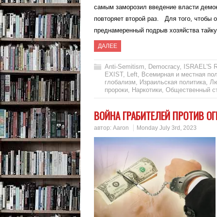
самым заморозил введение власти демок
повторяет второй раз. Для того, чтобы 
преднамеренный подрыв хозяйства тай
ДАЛЕЕ
Anti-Semitism
,
Democracy
,
ISRAEL'S 
EXIST
,
Left
,
Всемирная и местная по
глобализм
,
Израильская политика
,
Лю
пророки
,
Наркотики
,
Общественный с
ВОЙНА ГРАБИТЕЛЕЙ ПРОТИВ О
автор:
Aaron
Monday July 3rd, 2023