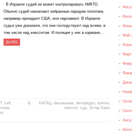
В Израиле судей не может контролировать НИКТО.
Авгу
Обычно судей назначают избранные народом политики,
Июль
например президент США, или парламент. В Израиле
судьи уже доказали, что они господствуют над всеми, в
Июнь
том числе над кнессетом. И полиция у них в кармане,…
Май 
ДАЛЕЕ
Апре
Март
Февр
Янва
Дека
Нояб
Октя
T
,
Left
,
БАГАЦ
,
беззаконие
,
беспредел
,
взятки
,
ализм
,
кнессет
,
суд
,
Эстер Хают
Сент
ки
,
Авгу
Июль