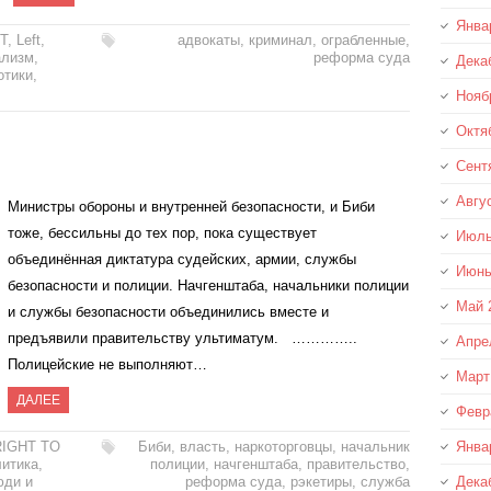
Янва
T
,
Left
,
адвокаты
,
криминал
,
ограбленные
,
ализм
,
реформа суда
Дека
отики
,
Нояб
Октя
Сент
Авгу
Министры обороны и внутренней безопасности, и Биби
тоже, бессильны до тех пор, пока существует
Июль
объединённая диктатура судейских, армии, службы
Июнь
безопасности и полиции. Начгенштаба, начальники полиции
Май 
и службы безопасности объединились вместе и
предъявили правительству ультиматум. …………..
Апре
Полицейские не выполняют…
Март
ДАЛЕЕ
Февр
RIGHT TO
Биби
,
власть
,
наркоторговцы
,
начальник
Янва
литика
,
полиции
,
начгенштаба
,
правительство
,
ди и
реформа суда
,
рэкетиры
,
служба
Дека