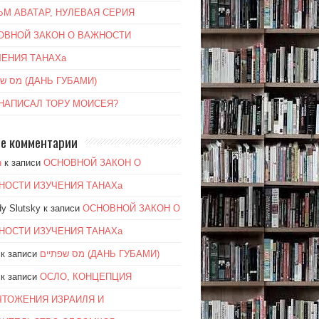
ЬМ АВАТАР, НУЛЕВАЯ СЕРИЯ
ОВНОЙ ЗАКОН О ВАЖНОСТИ
ЧЕНИЯ ТАНАХа
מס שפתיים (ДАНЬ ГУБАМИ)
 НАПИСАЛ ТОРУ МОИСЕЯ?
е комментарии
n
к записи
ОСНОВНОЙ ЗАКОН О
НОСТИ ИЗУЧЕНИЯ ТАНАХа
y Slutsky
к записи
ОСНОВНОЙ ЗАКОН О
НОСТИ ИЗУЧЕНИЯ ТАНАХа
к записи
מס שפתיים (ДАНЬ ГУБАМИ)
к записи
ОСЛО, КОНЦЕПЦИЯ
ЧТОЖЕНИЯ ИЗРАИЛЯ И