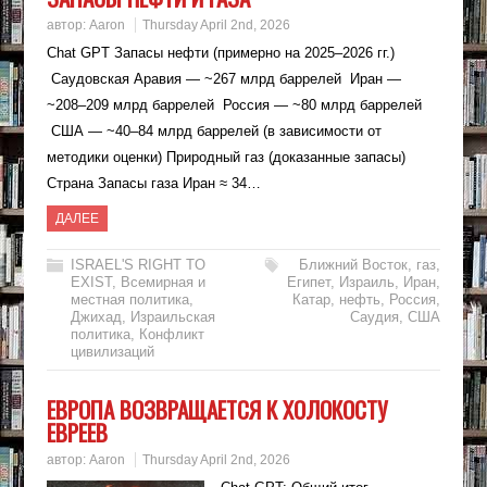
автор:
Aaron
Thursday April 2nd, 2026
Chat GPT Запасы нефти (примерно на 2025–2026 гг.)
Саудовская Аравия — ~267 млрд баррелей Иран —
~208–209 млрд баррелей Россия — ~80 млрд баррелей
США — ~40–84 млрд баррелей (в зависимости от
методики оценки) Природный газ (доказанные запасы)
Страна Запасы газа Иран ≈ 34…
ДАЛЕЕ
ISRAEL'S RIGHT TO
Ближний Восток
,
газ
,
EXIST
,
Всемирная и
Египет
,
Израиль
,
Иран
,
местная политика
,
Катар
,
нефть
,
Россия
,
Джихад
,
Израильская
Саудия
,
США
политика
,
Конфликт
цивилизаций
ЕВРОПА ВОЗВРАЩАЕТСЯ К ХОЛОКОСТУ
ЕВРЕЕВ
автор:
Aaron
Thursday April 2nd, 2026