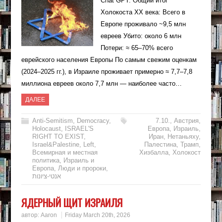
Chat GPT: Общий итог
Холокоста ХХ века: Всего в
Европе проживало ~9,5 млн
евреев Убито: около 6 млн
Потери: ≈ 65–70% всего
еврейского населения Европы По самым свежим оценкам
(2024–2025 гг.), в Израиле проживает примерно ≈ 7,7–7,8
миллиона евреев около 7,7 млн — наиболее часто…
ДАЛЕЕ
Anti-Semitism
,
Democracy
,
7.10.
,
Австрия
,
Holocaust
,
ISRAEL'S
Европа
,
Израиль
,
RIGHT TO EXIST
,
Иран
,
Нетаньяху
,
Israel&Palestine
,
Left
,
Палестина
,
Трамп
,
Всемирная и местная
Хизбалла
,
Холокост
политика
,
Израиль и
Европа
,
Люди и пророки
,
אנטי-ציונות
ЯДЕРНЫЙ ЩИТ ИЗРАИЛЯ
автор:
Aaron
Friday March 20th, 2026