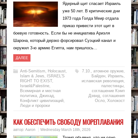
Ядерный щит спасает Израиль
уже 50 лет. В критические дни
1973 года Голда Меир отдала
приказ привести этот щит в
боевую готовность. Если бы не инициатива Ариэля
Шарона, который дерзко форсировал Суэцкий канал и
окружил 3-ю армию Египта, нам пришлось…
ДАЛЕЕ
Anti-Semitism
,
Holocaust
,
7.10.
,
атомное оружие
,
Islam & Jews
,
ISRAEL'S
Байден
,
Израиль
,
RIGHT TO EXIST
,
исламская революция
,
Israel&Palestine
,
палестинцы
,
Всемирная и местная
соглашение Кэмп
политика
,
Джихад
,
Дэвид
,
соглашения
Конфликт цивилизаций
,
Осло
,
Холокост
Люди и пророки
КАК ОБЕСПЕЧИТЬ СВОБОДУ МОРЕПЛАВАНИЯ
автор:
Aaron
Wednesday March 18th, 2026
Трамп объявил, что ни одно