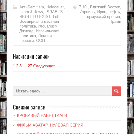
Anti-Semitism
,
Holocaust
,
7.10.
,
Ближний Восток
,
Islam & Jews
,
ISRAEL'S
Израиль
,
Иран
,
нефть
,
RIGHT TO EXIST
,
Left
,
ормузский пролив
,
Всемирная и местная
Трамп
политика
,
глобализм
,
Джихад
,
Израильская
политика
,
Люди и
пророки
,
ООН
Навигация записи
1
2
3
…
27
Следующая →
Свежие записи
КРОВАВЫЙ НАВЕТ ГААГИ
ФИЛЬМ АВАТАР, НУЛЕВАЯ СЕРИЯ