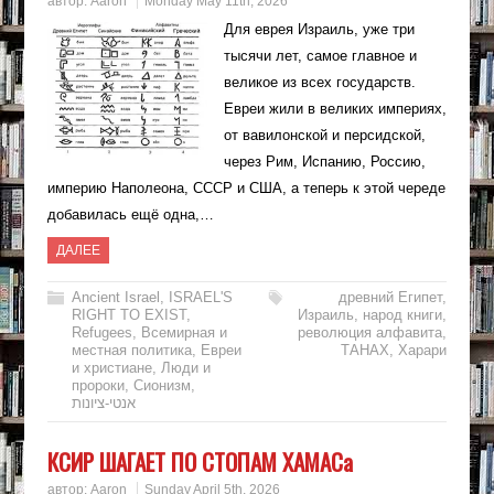
автор:
Aaron
Monday May 11th, 2026
Для еврея Израиль, уже три
тысячи лет, самое главное и
великое из всех государств.
Евреи жили в великих империях,
от вавилонской и персидской,
через Рим, Испанию, Россию,
империю Наполеона, СССР и США, а теперь к этой череде
добавилась ещё одна,…
ДАЛЕЕ
Ancient Israel
,
ISRAEL'S
древний Египет
,
RIGHT TO EXIST
,
Израиль
,
народ книги
,
Refugees
,
Всемирная и
революция алфавита
,
местная политика
,
Евреи
ТАНАХ
,
Харари
и христиане
,
Люди и
пророки
,
Сионизм
,
אנטי-ציונות
КСИР ШАГАЕТ ПО СТОПАМ ХАМАСа
автор:
Aaron
Sunday April 5th, 2026