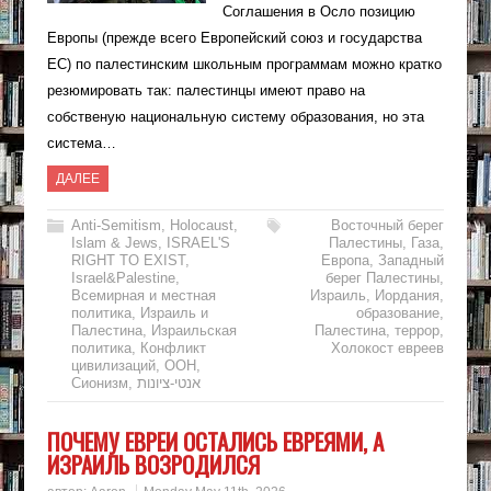
Соглашения в Осло позицию
Европы (прежде всего Европейский союз и государства
ЕС) по палестинским школьным программам можно кратко
резюмировать так: палестинцы имеют право на
собственую национальную систему образования, но эта
система…
ДАЛЕЕ
Anti-Semitism
,
Holocaust
,
Восточный берег
Islam & Jews
,
ISRAEL'S
Палестины
,
Газа
,
RIGHT TO EXIST
,
Европа
,
Западный
Israel&Palestine
,
берег Палестины
,
Всемирная и местная
Израиль
,
Иордания
,
политика
,
Израиль и
образование
,
Палестина
,
Израильская
Палестина
,
террор
,
политика
,
Конфликт
Холокост евреев
цивилизаций
,
ООН
,
Сионизм
,
אנטי-ציונות
ПОЧЕМУ ЕВРЕИ ОСТАЛИСЬ ЕВРЕЯМИ, А
ИЗРАИЛЬ ВОЗРОДИЛСЯ