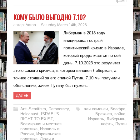
Трамп
КОМУ БЫЛО ВЫГОДНО 7.10?
автор:
Aaron
Saturday March 14th, 2026
Либерман в 2018 году
инициировал острый
политический кризис в Израиле,
который продолжается по сей
день. 7.10.2023 это результат
этого самого кризиса, в котором виновен Либерман, а
точнее стоящий за его спиной Путин. 7.10 мы получили
объяснение, зачем Путину был нужен…
ДАЛЕЕ
Anti-Semitism
,
Democracy
,
али хаменеи
,
Биафра
,
Holocaust
,
ISRAEL'S
Брежнев
,
война
,
RIGHT TO EXIST
,
Израиль
,
Либерман
,
Всемирная и местная
нефть
,
Путин
политика
,
Израиль и
Россия
,
Израильская
политика
,
Люди и