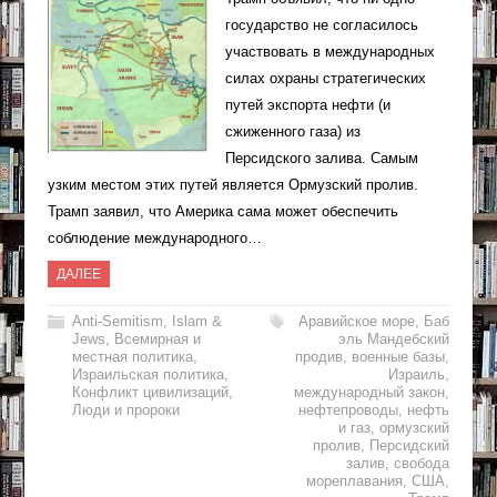
государство не согласилось
участвовать в международных
силах охраны стратегических
путей экспорта нефти (и
сжиженного газа) из
Персидского залива. Самым
узким местом этих путей является Ормузский пролив.
Трамп заявил, что Америка сама может обеспечить
соблюдение международного…
ДАЛЕЕ
Anti-Semitism
,
Islam &
Аравийское море
,
Баб
Jews
,
Всемирная и
эль Мандебский
местная политика
,
продив
,
военные базы
,
Израильская политика
,
Израиль
,
Конфликт цивилизаций
,
международный закон
,
Люди и пророки
нефтепроводы
,
нефть
и газ
,
ормузский
пролив
,
Персидский
залив
,
свобода
мореплавания
,
США
,