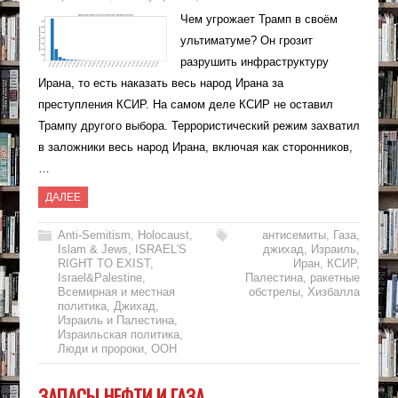
Чем угрожает Трамп в своём
ультиматуме? Он грозит
разрушить инфраструктуру
Ирана, то есть наказать весь народ Ирана за
преступления КСИР. На самом деле КСИР не оставил
Трампу другого выбора. Террористический режим захватил
в заложники весь народ Ирана, включая как сторонников,
…
ДАЛЕЕ
Anti-Semitism
,
Holocaust
,
антисемиты
,
Газа
,
Islam & Jews
,
ISRAEL'S
джихад
,
Израиль
,
RIGHT TO EXIST
,
Иран
,
КСИР
,
Israel&Palestine
,
Палестина
,
ракетные
Всемирная и местная
обстрелы
,
Хизбалла
политика
,
Джихад
,
Израиль и Палестина
,
Израильская политика
,
Люди и пророки
,
ООН
ЗАПАСЫ НЕФТИ И ГАЗА