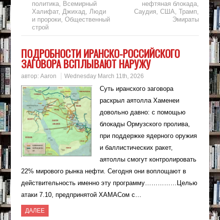
политика
,
Всемирный
нефтяная блокада
,
Халифат
,
Джихад
,
Люди
Саудия
,
США
,
Трамп
,
и пророки
,
Общественный
Эмираты
строй
ПОДРОБНОСТИ ИРАНСКО-РОССИЙСКОГО
ЗАГОВОРА ВСПЛЫВАЮТ НАРУЖУ
автор:
Aaron
Wednesday March 11th, 2026
Суть иранского заговора
раскрыл аятолла Хаменеи
довольно давно: с помощью
блокады Ормузского пролива,
при поддержке ядерного оружия
и баллистических ракет,
аятоллы смогут контролировать
22% мирового рынка нефти. Сегодня они воплощают в
действительность именно эту программу……………Целью
атаки 7.10, предпринятой ХАМАСом с…
ДАЛЕЕ