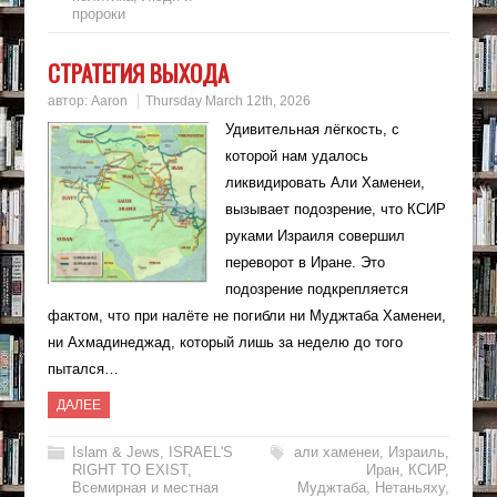
пророки
СТРАТЕГИЯ ВЫХОДА
автор:
Aaron
Thursday March 12th, 2026
Удивительная лёгкость, с
которой нам удалось
ликвидировать Али Хаменеи,
вызывает подозрение, что КСИР
руками Израиля совершил
переворот в Иране. Это
подозрение подкрепляется
фактом, что при налёте не погибли ни Муджтаба Хаменеи,
ни Ахмадинеджад, который лишь за неделю до того
пытался…
ДАЛЕЕ
Islam & Jews
,
ISRAEL'S
али хаменеи
,
Израиль
,
RIGHT TO EXIST
,
Иран
,
КСИР
,
Всемирная и местная
Муджтаба
,
Нетаньяху
,