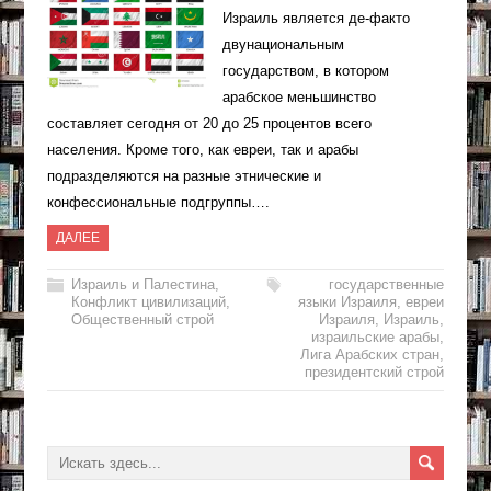
Израиль является де-факто
двунациональным
государством, в котором
арабское меньшинство
составляет сегодня от 20 до 25 процентов всего
населения. Кроме того, как евреи, так и арабы
подразделяются на разные этнические и
конфессиональные подгруппы….
ДАЛЕЕ
Израиль и Палестина
,
государственные
Конфликт цивилизаций
,
языки Израиля
,
евреи
Общественный строй
Израиля
,
Израиль
,
израильские арабы
,
Лига Арабских стран
,
президентский строй