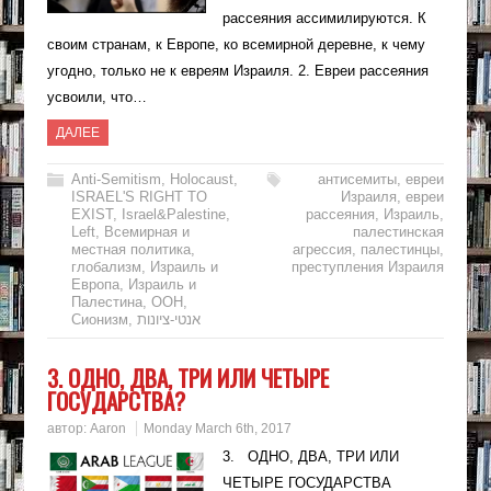
рассеяния ассимилируются. К
своим странам, к Европе, ко всемирной деревне, к чему
угодно, только не к евреям Израиля. 2. Евреи рассеяния
усвоили, что…
ДАЛЕЕ
Anti-Semitism
,
Holocaust
,
антисемиты
,
евреи
ISRAEL'S RIGHT TO
Израиля
,
евреи
EXIST
,
Israel&Palestine
,
рассеяния
,
Израиль
,
Left
,
Всемирная и
палестинская
местная политика
,
агрессия
,
палестинцы
,
глобализм
,
Израиль и
преступления Израиля
Европа
,
Израиль и
Палестина
,
ООН
,
Сионизм
,
אנטי-ציונות
3. ОДНО, ДВА, ТРИ ИЛИ ЧЕТЫРЕ
ГОСУДАРСТВА?
автор:
Aaron
Monday March 6th, 2017
3. ОДНО, ДВА, ТРИ ИЛИ
ЧЕТЫРЕ ГОСУДАРСТВА