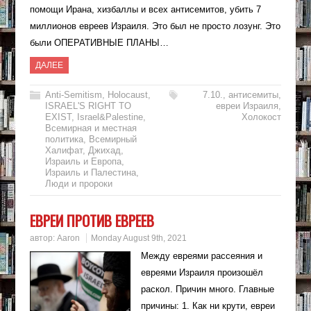
помощи Ирана, хизбаллы и всех антисемитов, убить 7
миллионов евреев Израиля. Это был не просто лозунг. Это
были ОПЕРАТИВНЫЕ ПЛАНЫ…
ДАЛЕЕ
Anti-Semitism
,
Holocaust
,
7.10.
,
антисемиты
,
ISRAEL'S RIGHT TO
евреи Израиля
,
EXIST
,
Israel&Palestine
,
Холокост
Всемирная и местная
политика
,
Всемирный
Халифат
,
Джихад
,
Израиль и Европа
,
Израиль и Палестина
,
Люди и пророки
ЕВРЕИ ПРОТИВ ЕВРЕЕВ
автор:
Aaron
Monday August 9th, 2021
Между евреями рассеяния и
евреями Израиля произошёл
раскол. Причин много. Главные
причины: 1. Как ни крути, евреи