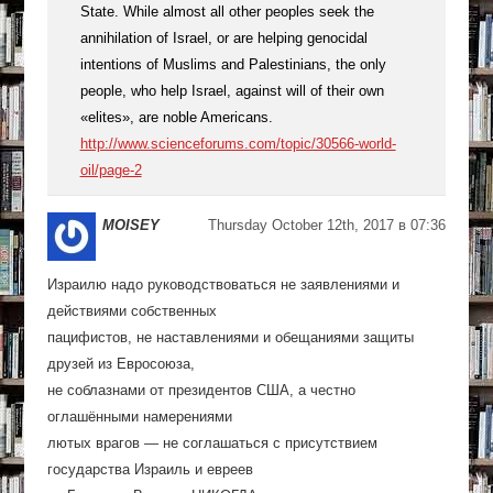
State. While almost all other peoples seek the
annihilation of Israel, or are helping genocidal
intentions of Muslims and Palestinians, the only
people, who help Israel, against will of their own
«elites», are noble Americans.
http://www.scienceforums.com/topic/30566-world-
oil/page-2
MOISEY
Thursday October 12th, 2017 в 07:36
Израилю надо руководствоваться не заявлениями и
действиями собственных
пацифистов, не наставлениями и обещаниями защиты
друзей из Евросоюза,
не соблазнами от президентов США, а честно
оглашёнными намерениями
лютых врагов — не соглашаться с присутствием
государства Израиль и евреев