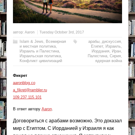
автор:
Aaron
Tuesday October 3rd, 2017
Islam & Jews
,
Всемирная
арабы
,
дискуссия
,
и местная политика
,
Египет
,
Израиль
,
Израиль и Палестина
,
Иордания
,
Иран
,
Израильская политика
,
Палестина
,
Сирия
,
Конфликт цивилизаций
ядерная война
Фикрет
aaronblog.co
a_fikret@rambler.ru
109.237.115.101
В ответ автору
Aaron
.
Договориться с арабами возможно. Это доказал
мир с Египтом. С Иорданией у Израиля я как