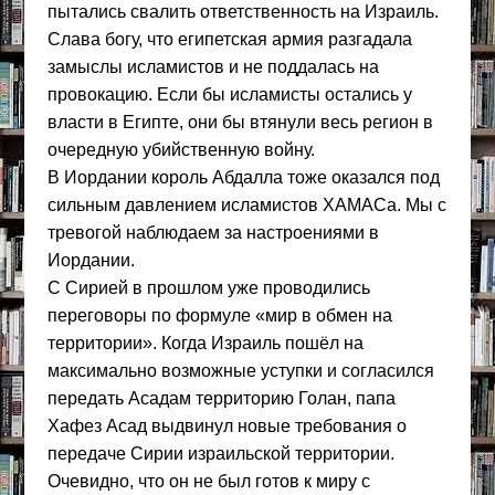
пытались свалить ответственность на Израиль.
Слава богу, что египетская армия разгадала
замыслы исламистов и не поддалась на
провокацию. Если бы исламисты остались у
власти в Египте, они бы втянули весь регион в
очередную убийственную войну.
В Иордании король Абдалла тоже оказался под
сильным давлением исламистов ХАМАСа. Мы с
тревогой наблюдаем за настроениями в
Иордании.
С Сирией в прошлом уже проводились
переговоры по формуле «мир в обмен на
территории». Когда Израиль пошёл на
максимально возможные уступки и согласился
передать Асадам территорию Голан, папа
Хафез Асад выдвинул новые требования о
передаче Сирии израильской территории.
Очевидно, что он не был готов к миру с