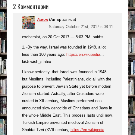
2 Комментарии
Aaron
(Автор записи)
Saturday October 21st, 2017 в 08:11
exchemist, on 20 Oct 2017 — 8:03 PM, said:»
1.»By the way, Israel was founded in 1948, a lot
less than 100 years ago:
https://en.wikipedia
…
ki/Jewish_state»
I know perfectly, that Israel was founded in 1948,
but Muslims, including Palestinians, did all with the
purpose to prevent Jewish State yet before modern
Zionism started. Actually, after Crusaders were
ousted in XII century, Muslims performed non-
announced slow genocide of Christians and Jews in
the whole Middle East. This process lasts until now.
Turkish Empire prevented medieval Zionism of
Shabtai Tzvi (XVII century,
https://en.wikipedia
…