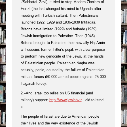
i/Sabbatai_Zevi), it tried to stop Modern Zionism of
Hertzl (the last changed his mind to Uganda after
meeting with Turkish sultan). Then Palestinians
launched 1922, 1929 and 1936-1939 Intifadas.
Britons have limited (1929) and forbade (1939)
Jewish immigration to Palestine. Then (1946)
Britons brought to Palestine their new ally Haj Amin
al Husseini, former Hitler’s pupil, with clear purpose
to perform new genocide of the Jews, at the hands
of Palestinian people. Palestinian Naqba was
actually, panic, caused by the failure of Palestinian
militant forces (50.000 armed people against 25.000
Haganah force).
2.»And Israel too relies on US financial (and
military) support:
http://www.jewishvir
…aid-to-israel
»
The people of Israel are due to American people
their lives and the very existence of the Jewish