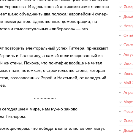
ия Евросоюза. И здесь «новый антисемитизм» является
Янва
меет шанс объединить два полюса: европейский супер-
Дека
м иммигрантов. Единственные демонстрации, на
Нояб
истов и гомосексуальных «либералов» — это
Октя
Сент
т повторить электоральный успех Гитлера, приезжают
Авгу
Израиль и Палестину, а самый политизированный из
й же стены. Похоже, что понтифик вообще не читал
Июль
ывает нам, потомкам, о строительстве стены, которая
Июнь
стов, возглавленных Эзрой и Нехемией, от нападений
Май 
цев.
Апре
…………….
Март
 сегодняшнем мире, нам нужно заново
Февр
ом Гитлером.
Янва
люционерам, что победить капиталистов они могут,
Дека