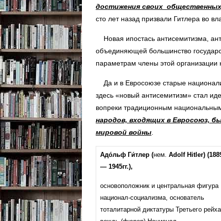
достижения своих общественных,
сто лет назад призвали Гитлера во вла
Новая ипостась антисемитизма, анти
объединяющей большинство государс
параметрам члены этой организации н
Да и в Евросоюзе старые национализ
здесь «новый антисемитизм» стал и
вопреки традиционным национальны
народов, входящих в Евросоюз, б
мировой войны
.
Адо́льф Ги́тлер (
нем.
Adolf Hitler) (188
— 1945гг.),
основоположник и центральная фигура
национал-социализма, основатель
тоталитарной диктатуры Третьего рейха