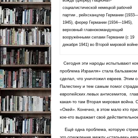
вождь (фюрер) Национал-
социалистической немецкой рабочей
партии , рейхсканцлер Германии (1933
1945), фюрер Германии (1934—1945),
верховный главнокомандующий
вооружёнными силами Германии (с 19
декабря 1941) во Второй мировой войне
Сегодня эти народы испытывают ком
проблема Израиля» стала бальзамом 
сделал, что уничтожил евреев. Этим 
Палестину и тем самым помог страд
европейских левых антисемитов, гла
какая-то там Вторая мировая война. 
«Окей». Конечно, в этом мало кто при
кое-кто выражает своё действительно
Ещё одна проблема, которую стремя
это отчуждение между «старыми» ев