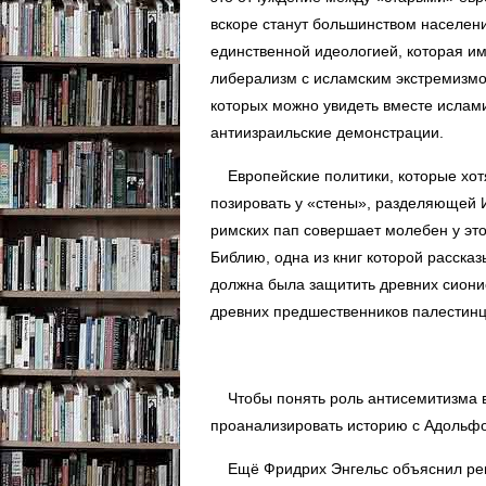
вскоре станут большинством населен
единственной идеологией, которая и
либерализм с исламским экстремизмо
которых можно увидеть вместе ислам
антиизраильские демонстрации.
Европейские политики, которые хотя
позировать у «стены», разделяющей 
римских пап совершает молебен у это
Библию, одна из книг которой рассказ
должна была защитить древних сиони
древних предшественников палестин
Чтобы понять роль антисемитизма в
проанализировать историю с Адольф
Ещё Фридрих Энгельс объяснил рево