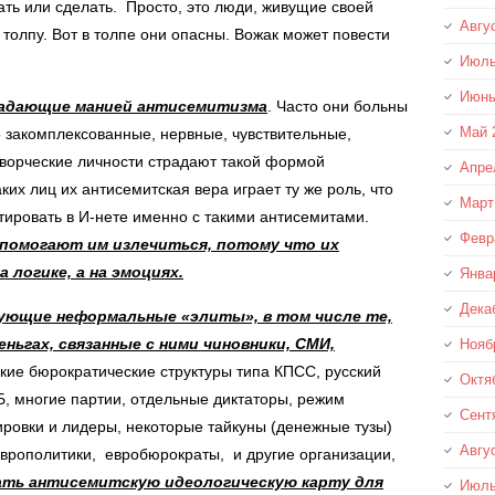
ать или сделать. Просто, это люди, живущие своей
Авгу
олпу. Вот в толпе они опасны. Вожак может повести
Июль
Июнь
радающие манией антисемитизма
. Часто они больны
Май 
 закомплексованные, нервные, чувствительные,
творческие личности страдают такой формой
Апре
их лиц их антисемитская вера играет ту же роль, что
Март
тировать в И-нете именно с такими антисемитами.
Февр
е помогают им излечиться, потому что их
 логике, а на эмоциях.
Янва
Дека
вующие
неформальные «элиты», в том числе те,
еньгах, связанные с ними чиновники, СМИ,
Нояб
ие бюрократические структуры типа КПСС, русский
Октя
Б, многие партии, отдельные диктаторы, режим
Сент
ировки и лидеры, некоторые тайкуны (денежные тузы)
Авгу
врополитики, евробюрократы, и другие организации,
ть антисемитскую идеологическую карту для
Июль