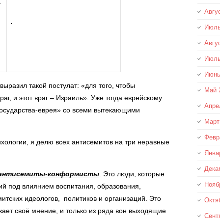
т
Авгу
Июль
Авгу
Июль
Июнь
ыразил такой постулат: «для того, чтобы
Май 
г, и этот враг – Израиль». Уже тогда еврейскому
Апре
государства-еврея» со всеми вытекающими
Март
Февр
ихологии, я делю всех антисемитов на три неравные
Янва
Дека
– антисемиты-конформисты
. Это люди, которые
Нояб
й под влиянием воспитания, образования,
итских идеологов, политиков и организаций. Это
Октя
ает своё мнение, и только из ряда вон выходящие
Сент