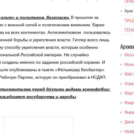
ПРА
Арик
элит» и политиков, безопасен.
В прошлом за
ПАЦ
во с военной силой и политическим влиянием. Евреи
ГЕН
ва на всех континентах. Антисемитизмом пользовались
ренней борьбы и укрепления власти. Гитлер всего лишь
Архив
му способу укрепления власти, которым особенно
иональной Российской империи. Не случайно
Июль
 созданы именно по заданию российской охранки. И
Июнь
 были опубликованы в газете «Фёлькишер Беобахтер»
Май 
Рабочую Партию, которую он преобразовал в НСДАП.
Апре
тисемитизма перед другими видами ксенофобии:
Март
азъединяет государства и народы
.
Февр
Янва
Дека
Нояб