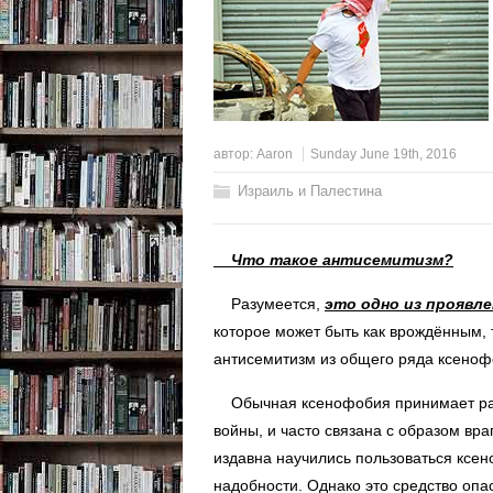
автор:
Aaron
Sunday June 19th, 2016
Израиль и Палестина
Что такое антисемитизм?
Разумеется,
это одно из проявле
которое может быть как врождённым, 
антисемитизм из общего ряда ксеноф
Обычная ксенофобия принимает раз
войны, и часто связана с образом вр
издавна научились пользоваться ксен
надобности. Однако это средство опа