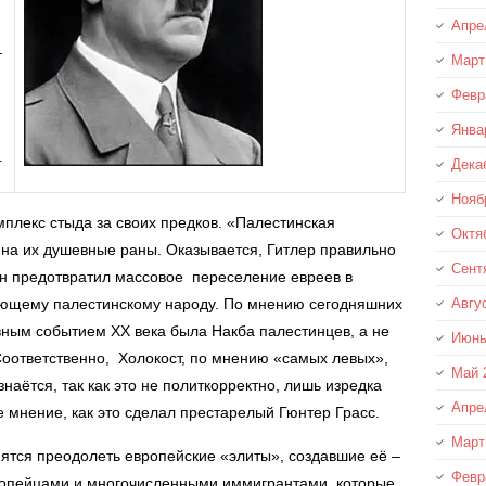
Апре
—
Март
Февр
Янва
.
Дека
Нояб
плекс стыда за своих предков. «Палестинская
Октя
на их душевные раны. Оказывается, Гитлер правильно
Сент
он предотвратил массовое переселение евреев в
ающему палестинскому народу. По мнению сегодняшних
Авгу
вным событием ХХ века была Накба палестинцев, а не
Июнь
Соответственно, Холокост, по мнению «самых левых»,
Май 
знаётся, так как это не политкорректно, лишь изредка
Апре
е мнение, как это сделал престарелый Гюнтер Грасс.
Март
тся преодолеть европейские «элиты», создавшие её –
Февр
ропейцами и многочисленными иммигрантами, которые