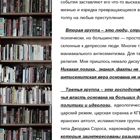
события заставляют его что-то высказ
жизнью и изредка превращающиеся в т
толпу на любые преступления.
Вторая группа – это люди, ст
психически, но большинство — просто
склонные к депрессии люди. Многие 
маниакального антисемитизма. Для так
религия. Мне пришлось немало диску
Никакая логика, знания, факты н
антисемитская вера основана не на
Третья группа – это господст
чья власть основана на больших д
политики и идеологи,
идеологическ
царский режим, царская охранка и КГ
иранских аятолл, исламистские групп
типа Джорджа Сороса, наркомафии, е
которые заинтересованы разыгра