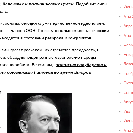
 денежных и политических целей
. Подобные силы
Июнь
сть.
Май 
сионизм, сегодня служит единственной идеологией,
Апре
тв — членов ООН. По всем остальным идеологическим
Март
аходятся в состоянии разброда и конфликтов.
Февр
мы грозят расколом, их стремятся преодолеть, и
Янва
деей, объединяющей разные европейские народы
Дека
м ксенофобиям. Вспомним,
половина государств и
ыли союзниками Гитлера во время Второй
Нояб
Октя
Сент
9
Авгу
Июль
Июнь
,
Май 