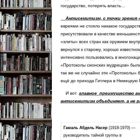
государство, потерять власть…
Антисемитизм, с точки зрения «
евреями не стояло никакое государст
присутствовали в качестве меньшинст
«элиты» всех стран как оружием внут
вернулся к старому, хорошо известно
интенсивно пользовались в многонац
«Протоколы сионских мудрецов» были
так же не случайно эти «Протоколы»
ещё до прихода Гитлера в Немецкую 
И вот
главное преимущество ан
антисемитизм объединяет, а не р
Гамаль Абдель Насер
(1918-1970) —
руководитель тайной группы в