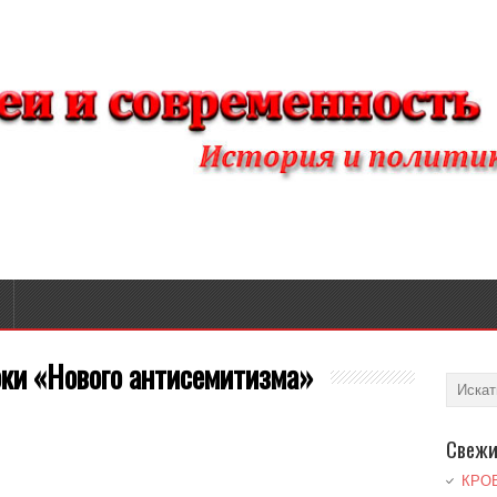
оки «Нового антисемитизма»
Свежи
КРО