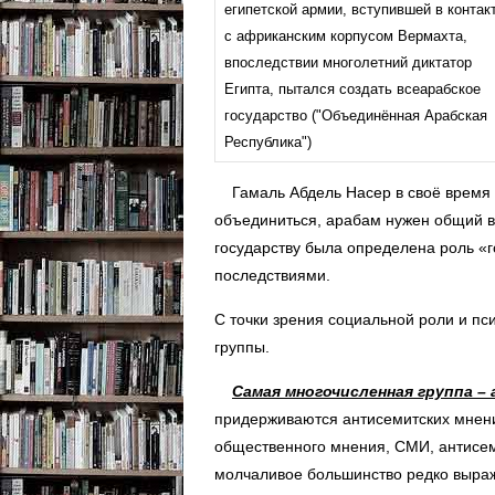
египетской армии, вступившей в контак
с африканским корпусом Вермахта,
впоследствии многолетний диктатор
Египта, пытался создать всеарабское
государство ("Объединённая Арабская
Республика")
Гамаль Абдель Насер в своё время в
объединиться, арабам нужен общий вра
государству была определена роль «
последствиями.
С точки зрения социальной роли и пс
группы.
Самая многочисленная группа 
придерживаются антисемитских мнени
общественного мнения, СМИ, антисем
молчаливое большинство редко выраж