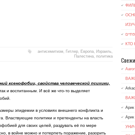
ФИЛ
ОСН
ИЗУ
КТО
антисемитизм
,
Гитлер
,
Европа
,
Израиль
,
Палестина
,
политика
Свежи
Aaro
ВАЖ
ний ксенофобии, свойства человеческой психики,
Arkad
так и воспитанным. И всё же что-то выделяет
ВАЖ
обий.
Арик
меры эпидемии в условиях внешнего конфликта и
Арик
ага. Властвующие политики и претенденты на власть
офобией для своих целей, раздувать её по мере
УНИ
сно, в войне можно и потерпеть поражение, разорить