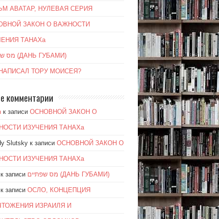
ЬМ АВАТАР, НУЛЕВАЯ СЕРИЯ
ОВНОЙ ЗАКОН О ВАЖНОСТИ
ЧЕНИЯ ТАНАХа
מס שפתיים (ДАНЬ ГУБАМИ)
 НАПИСАЛ ТОРУ МОИСЕЯ?
е комментарии
n
к записи
ОСНОВНОЙ ЗАКОН О
НОСТИ ИЗУЧЕНИЯ ТАНАХа
y Slutsky
к записи
ОСНОВНОЙ ЗАКОН О
НОСТИ ИЗУЧЕНИЯ ТАНАХа
к записи
מס שפתיים (ДАНЬ ГУБАМИ)
к записи
ОСЛО, КОНЦЕПЦИЯ
ЧТОЖЕНИЯ ИЗРАИЛЯ И