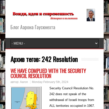
Блог Аарона Гаускнехта
Архив тегов:
242 Resolution
WE HAVE COMPLIED WITH THE SECURITY
COUNCIL RESOLUTION
автор:
Aaron
Monday February 5th, 2024
Security Council Resolution No.
242 does not speak of the
withdrawal of Israeli troops from
ALL territories occupied in 1967.