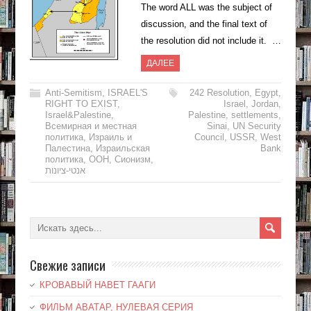
The word ALL was the subject of
discussion, and the final text of
the resolution did not include it. …
ДАЛЕЕ
Anti-Semitism
,
ISRAEL'S
242 Resolution
,
Egypt
,
RIGHT TO EXIST
,
Israel
,
Jordan
,
Israel&Palestine
,
Palestine
,
settlements
,
Всемирная и местная
Sinai
,
UN Security
политика
,
Израиль и
Council
,
USSR
,
West
Палестина
,
Израильская
Bank
политика
,
ООН
,
Сионизм
,
אנטי-ציונות
Свежие записи
КРОВАВЫЙ НАВЕТ ГААГИ
ФИЛЬМ АВАТАР, НУЛЕВАЯ СЕРИЯ