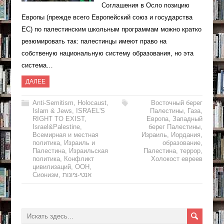
Соглашения в Осло позицию
Европы (прежде всего Европейский союз и государства
ЕС) по палестинским школьным программам можно кратко
резюмировать так: палестинцы имеют право на
собственую национальную систему образования, но эта
система…
ДАЛЕЕ
Anti-Semitism
,
Holocaust
,
Восточный берег
Islam & Jews
,
ISRAEL'S
Палестины
,
Газа
,
RIGHT TO EXIST
,
Европа
,
Западный
Israel&Palestine
,
берег Палестины
,
Всемирная и местная
Израиль
,
Иордания
,
политика
,
Израиль и
образование
,
Палестина
,
Израильская
Палестина
,
террор
,
политика
,
Конфликт
Холокост евреев
цивилизаций
,
ООН
,
Сионизм
,
אנטי-ציונות