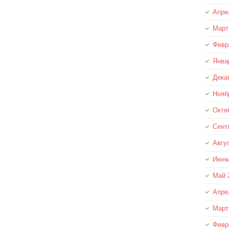
Апре
Март
Февр
Янва
Дека
Нояб
Октя
Сент
Авгу
Июнь
Май 
Апре
Март
Февр