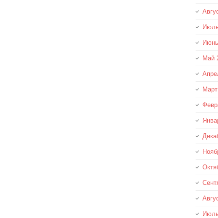
Авгу
Июль
Июнь
Май 
Апре
Март
Февр
Янва
Дека
Нояб
Октя
Сент
Авгу
Июль