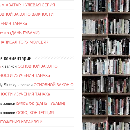
ЬМ АВАТАР, НУЛЕВАЯ СЕРИЯ
ОВНОЙ ЗАКОН О ВАЖНОСТИ
ЧЕНИЯ ТАНАХа
מס שפתיים (ДАНЬ ГУБАМИ)
 НАПИСАЛ ТОРУ МОИСЕЯ?
е комментарии
n
к записи
ОСНОВНОЙ ЗАКОН О
НОСТИ ИЗУЧЕНИЯ ТАНАХа
y Slutsky
к записи
ОСНОВНОЙ ЗАКОН О
НОСТИ ИЗУЧЕНИЯ ТАНАХа
к записи
מס שפתיים (ДАНЬ ГУБАМИ)
к записи
ОСЛО, КОНЦЕПЦИЯ
ЧТОЖЕНИЯ ИЗРАИЛЯ И