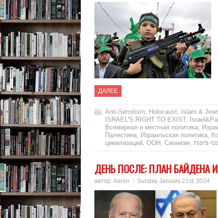
ДАЛЕЕ
Anti-Semitism
,
Holocaust
,
Islam & Jew
ISRAEL'S RIGHT TO EXIST
,
Israel&Pa
Всемирная и местная политика
,
Изра
Палестина
,
Израильская политика
,
К
цивилизаций
,
ООН
,
Сионизм
,
טי-ציונות
ДЕНЬ ПОСЛЕ: ПЛАН БАЙДЕНА И
автор:
Aaron
Sunday January 21st, 2024