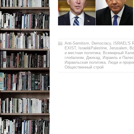
Anti-Semitism
,
Democracy
,
ISRAEL'S 
EXIST
,
Israel&Palestine
,
Jerusalem
,
Вс
и местная политика
,
Всемирный Хал
глобализм
,
Джихад
,
Израиль и Палес
Израильская политика
,
Люди и проро
Общественный строй