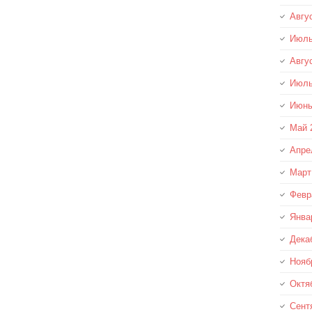
Авгу
Июль
Авгу
Июль
Июнь
Май 
Апре
Март
Февр
Янва
Дека
Нояб
Октя
Сент