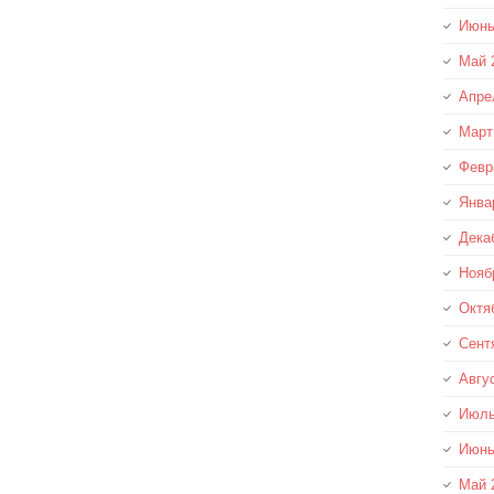
Июнь
Май 
Апре
Март
Февр
Янва
Дека
Нояб
Октя
Сент
Авгу
Июль
Июнь
Май 