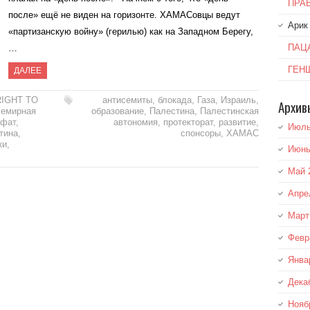
ПРА
после» ещё не виден на горизонте. ХАМАСовцы ведут
Арик
«партизанскую войну» (герилью) как на Западном Берегу,
ПАЦ
…
ГЕН
ДАЛЕЕ
RIGHT TO
антисемиты
,
блокада
,
Газа
,
Израиль
,
Архив
емирная
образование
,
Палестина
,
Палестинская
ифат
,
автономия
,
протекторат
,
развитие
,
Июль
тина
,
спонсоры
,
ХАМАС
ки
,
Июнь
Май 
Апре
Март
Февр
Янва
Дека
Нояб