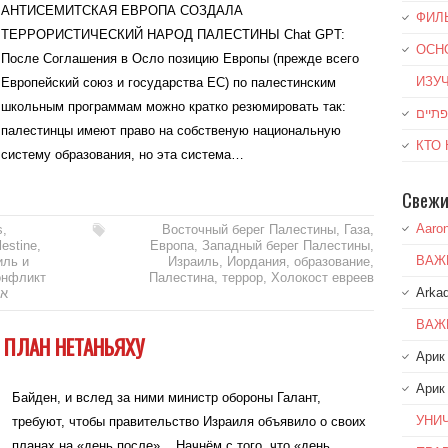
АНТИСЕМИТСКАЯ ЕВРОПА СОЗДАЛА
ФИЛ
ТЕРРОРИСТИЧЕСКИЙ НАРОД ПАЛЕСТИНЫ Chat GPT:
ОСН
После Соглашения в Осло позицию Европы (прежде всего
ИЗУ
Европейский союз и государства ЕС) по палестинским
школьным программам можно кратко резюмировать так:
палестинцы имеют право на собственую национальную
КТО
систему образования, но эта система…
Свежи
Aaro
s
,
Восточный берег Палестины
,
Газа
,
lestine
,
Европа
,
Западный берег Палестины
,
ВАЖ
иль и
Израиль
,
Иордания
,
образование
,
онфликт
Палестина
,
террор
,
Холокост евреев
Arkad
אנ
ВАЖ
 ПЛАН НЕТАНЬЯХУ
Арик
Арик
Байден, и вслед за ними министр обороны Галант,
УНИ
требуют, чтобы правительство Израиля объявило о своих
планах на «день после». Начнём с того, что «день