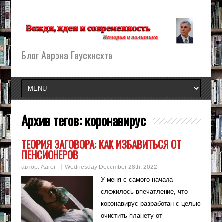
Блог Аарона Гаускнехта
Архив тегов:
коронавирус
ТЕОРИЯ ЗАГОВОРА: КАК ИЗБАВИТЬСЯ ОТ
ПЕНСИОНЕРОВ
автор:
Aaron
Wednesday December 28th, 2022
У меня с самого начала
сложилось впечатление, что
коронавирус разработан с целью
очистить планету от