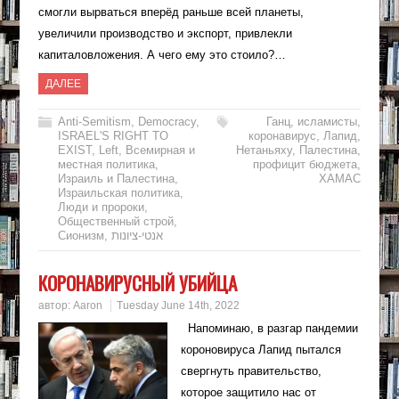
смогли вырваться вперёд раньше всей планеты,
увеличили производство и экспорт, привлекли
капиталовложения. А чего ему это стоило?…
ДАЛЕЕ
Anti-Semitism
,
Democracy
,
Ганц
,
исламисты
,
ISRAEL'S RIGHT TO
коронавирус
,
Лапид
,
EXIST
,
Left
,
Всемирная и
Нетаньяху
,
Палестина
,
местная политика
,
профицит бюджета
,
Израиль и Палестина
,
ХАМАС
Израильская политика
,
Люди и пророки
,
Общественный строй
,
Сионизм
,
אנטי-ציונות
КОРОНАВИРУСНЫЙ УБИЙЦА
автор:
Aaron
Tuesday June 14th, 2022
Напоминаю, в разгар пандемии
короновируса Лапид пытался
свергнуть правительство,
которое защитило нас от