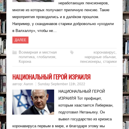
неработающих пенсионеров,
многие из которых получают приличную пенсию. Такие
мероприятия проводились и в далёком прошлом.
Например, у скандинавов старики добровольно «уходили
в Валхаллу», чтобы не…
ДАЛЕЕ
Всемирная и местная
коронавирус
,
политика
,
глобализм
,
народные обычаи
,
Корона
пенсионеры
,
старики
НАЦИОНАЛЬНЫЙ ГЕРОЙ ИЗРАИЛЯ
автор:
Aaron
Sunday September 11th, 2022
НАЦИОНАЛЬНЫЙ ГЕРОЙ
ИЗРАИЛЯ Тот профицит,
которым хвастается Либерман,
подготовил Нетаньяху. Он
вывел государство из кризиса
коронавируса первым в мире, и благодаря этому мы