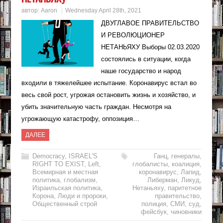
автор:
Aaron
Wednesday April 28th, 2021
ДВУГЛАВОЕ ПРАВИТЕЛЬСТВО
И РЕВОЛЮЦИОНЕР
НЕТАНЬЯХУ Выборы 02.03.2020
состоялись в ситуации, когда
наше государство и народ
входили в тяжелейшее испытание. Коронавирус встал во
весь свой рост, угрожая остановить жизнь и хозяйство, и
убить значительную часть граждан. Несмотря на
угрожающую катастрофу, оппозиция…
ДАЛЕЕ
Democracy
,
ISRAEL'S
Ганц
,
генералы
,
RIGHT TO EXIST
,
Left
,
глобалисты
,
коалиция
,
Всемирная и местная
коронавирус
,
Лапид
,
политика
,
глобализм
,
Либерман
,
Ликуд
,
Израильская политика
,
Нетаньяху
,
паритетное
Корона
,
Люди и пророки
,
правительство
,
Общественный строй
полиция
,
СМИ
,
суд
,
фейсбук
,
чиновники