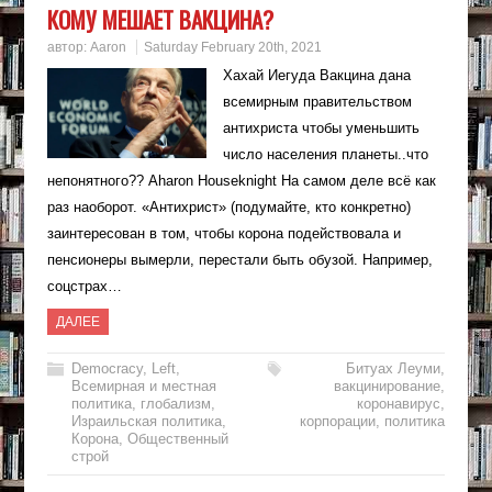
КОМУ МЕШАЕТ ВАКЦИНА?
автор:
Aaron
Saturday February 20th, 2021
Хахай Иегуда Вакцина дана
всемирным правительством
антихриста чтобы уменьшить
число населения планеты..что
непонятного?? Aharon Houseknight На самом деле всё как
раз наоборот. «Антихрист» (подумайте, кто конкретно)
заинтересован в том, чтобы корона подействовала и
пенсионеры вымерли, перестали быть обузой. Например,
соцстрах…
ДАЛЕЕ
Democracy
,
Left
,
Битуах Леуми
,
Всемирная и местная
вакцинирование
,
политика
,
глобализм
,
коронавирус
,
Израильская политика
,
корпорации
,
политика
Корона
,
Общественный
строй