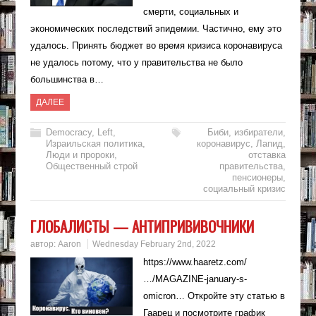
смерти, социальных и
экономических последствий эпидемии. Частично, ему это
удалось. Принять бюджет во время кризиса коронавируса
не удалось потому, что у правительства не было
большинства в…
ДАЛЕЕ
Democracy
,
Left
,
Биби
,
избиратели
,
Израильская политика
,
коронавирус
,
Лапид
,
Люди и пророки
,
отставка
Общественный строй
правительства
,
пенсионеры
,
социальный кризис
ГЛОБАЛИСТЫ — АНТИПРИВИВОЧНИКИ
автор:
Aaron
Wednesday February 2nd, 2022
https://www.haaretz.com/
…/MAGAZINE-january-s-
omicron… Откройте эту статью в
Гаарец и посмотрите график