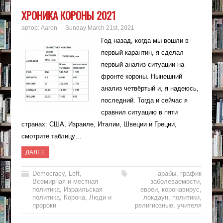
ХРОНИКА КОРОНЫ 2021
автор:
Aaron
Sunday March 21st, 2021
Год назад, когда мы вошли в
первый карантин, я сделал
первый анализ ситуации на
фронте короны. Нынешний
анализ четвёртый и, я надеюсь,
последний. Тогда и сейчас я
сравнил ситуацию в пяти
странах: США, Израиле, Италии, Швеции и Греции,
смотрите таблицу…
ДАЛЕЕ
Democracy
,
Left
,
арабы
,
график
Всемирная и местная
заболеваемости
,
политика
,
Израильская
евреи
,
коронавирус
,
политика
,
Корона
,
Люди и
локдаун
,
политики
,
пророки
религиозные
,
учителя