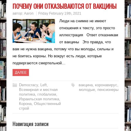
ПОЧЕМУ ОНИ ОТКАЗЫВАЮТСЯ ОТ ВАКЦИНЫ
автор:
Aaron
Friday February 19th, 2021
Люди на снимке не имеют
отношения к тексту, это просто
иллюстрация Ответ отказникам
от вакцины Это правда, что
вам не нужна вакцина, потому что вы молоды, сильны и
не боитесь короны. Но вокруг есть люди, которые
подвергаются смертельной…
ДАЛЕЕ
Democracy
,
Left
,
вакцина
,
коронавирус
,
Всемирная и местная
молодые
,
пенсионеры
политика
,
глобализм
,
Израильская политика
,
Корона
,
Общественный
строй
Навигация записи