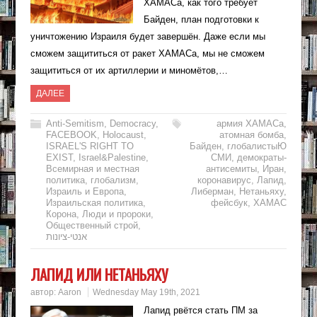
ХАМАСа, как того требует
Байден, план подготовки к
уничтожению Израиля будет завершён. Даже если мы
сможем защититься от ракет ХАМАСа, мы не сможем
защититься от их артиллерии и миномётов,…
ДАЛЕЕ
Anti-Semitism
,
Democracy
,
армия ХАМАСа
,
FACEBOOK
,
Holocaust
,
атомная бомба
,
ISRAEL'S RIGHT TO
Байден
,
глобалистыЮ
EXIST
,
Israel&Palestine
,
СМИ
,
демократы-
Всемирная и местная
антисемиты
,
Иран
,
политика
,
глобализм
,
коронавирус
,
Лапид
,
Израиль и Европа
,
Либерман
,
Нетаньяху
,
Израильская политика
,
фейсбук
,
ХАМАС
Корона
,
Люди и пророки
,
Общественный строй
,
אנטי-ציונות
ЛАПИД ИЛИ НЕТАНЬЯХУ
автор:
Aaron
Wednesday May 19th, 2021
Лапид рвётся стать ПМ за