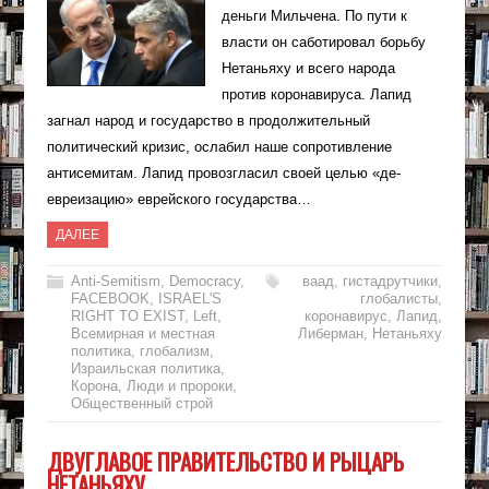
деньги Мильчена. По пути к
власти он саботировал борьбу
Нетаньяху и всего народа
против коронавируса. Лапид
загнал народ и государство в продолжительный
политический кризис, ослабил наше сопротивление
антисемитам. Лапид провозгласил своей целью «де-
евреизацию» еврейского государства…
ДАЛЕЕ
Anti-Semitism
,
Democracy
,
ваад
,
гистадрутчики
,
FACEBOOK
,
ISRAEL'S
глобалисты
,
RIGHT TO EXIST
,
Left
,
коронавирус
,
Лапид
,
Всемирная и местная
Либерман
,
Нетаньяху
политика
,
глобализм
,
Израильская политика
,
Корона
,
Люди и пророки
,
Общественный строй
ДВУГЛАВОЕ ПРАВИТЕЛЬСТВО И РЫЦАРЬ
НЕТАНЬЯХУ