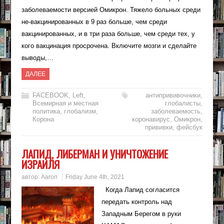
заболеваемости версией Омикрон. Тяжело больных среди
не-вакцинированных в 9 раз больше, чем среди
вакцинированных, и в три раза больше, чем среди тех, у
кого вакцинация просрочена. Включите мозги и сделайте
выводы,…
ДАЛЕЕ
FACEBOOK
,
Left
,
антипрививочники
,
Всемирная и местная
глобалисты
,
политика
,
глобализм
,
заболеваемость
,
Корона
коронавирус
,
Омикрон
,
прививки
,
фейсбук
ЛАПИД, ЛИБЕРМАН И УНИЧТОЖЕНИЕ
ИЗРАИЛЯ
автор:
Aaron
Friday June 4th, 2021
Когда Лапид согласится
передать контроль над
Западным Берегом в руки