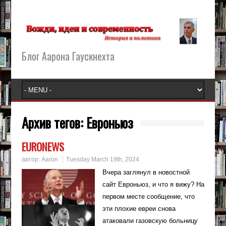
Блог Аарона Гаускнехта
Архив тегов:
Евроньюз
EURONEWS
автор:
Aaron
Tuesday March 19th, 2024
Вчера заглянул в новостной
сайт Евроньюз, и что я вижу? На
первом месте сообщение, что
эти плохие евреи снова
атаковали газовскую больницу