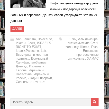
Шифа, нарушая международные
законы и подвергнув опасности
больных и персонал. Да, эти евреи утверждают, что по их
данным…
ДАЛЕЕ
Anti-Semitism
,
Holocaust
,
CNN
,
Аль Джазира
,
Islam & Jews
,
ISRAEL'S
антисемитские СМИ
,
RIGHT TO EXIST
,
больница Шифа
,
Газа
,
Israel&Palestine
,
Left
,
Евроньюз
,
Всемирная и местная
прогрессивные
политика
,
Всемирный
антисемиты
,
ХАМАС
Халифат
,
глобализм
,
Джихад
,
Израиль и
Европа
,
Израиль и
Палестина
,
Израиль и
Россия
,
Люди и пророки
,
Сионизм
,
אנטי-ציונות