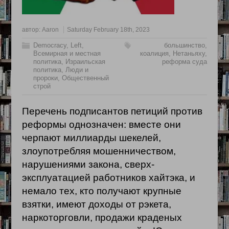
автор:
Aaron
Saturday February 18th, 2023
Democracy
,
Left
,
большинство
,
Всемирная и местная
коалиция
,
Нетаньяху
,
политика
,
Израильская
реформа суда
политика
,
Люди и
пророки
,
Общественный
строй
Перечень подписантов петиций против
реформы однозначен: вместе они
черпают миллиарды шекелей,
злоупотребляя мошенничеством,
нарушениями закона, сверх-
эксплуатацией работников хайтэка, и
немало тех, кто получают крупные
взятки, имеют доходы от рэкета,
наркоторговли, продажи краденых