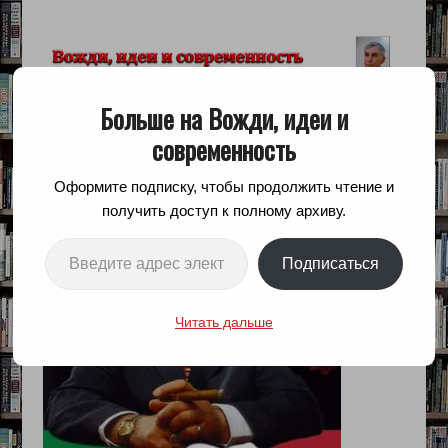
Блог Аарона Гаускнехта
Больше на Вожди, идеи и
современность
Оформите подписку, чтобы продолжить чтение и
получить доступ к полному архиву.
ПРОТИВНИКИ РЕФОРМЫ —
Введите адрес электронной почты…
КТО ВЫ?
Подписаться
Читать дальше