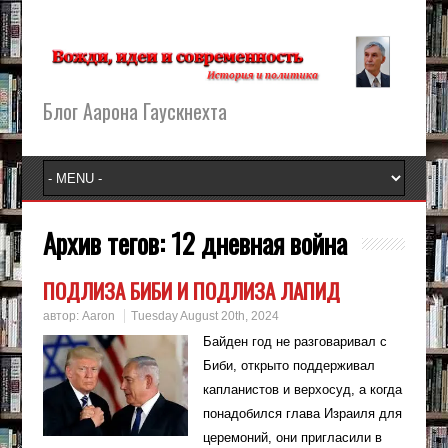
Блог Аарона Гаускнехта
Архив тегов:
12 дневная война
ПОДЛИЗА БИБИ И ПОДЛИЗА ЛАПИД
автор:
Aaron
Tuesday August 20th, 2024
Байден год не разговаривал с
Биби, открыто поддерживал
капланистов и верхосуд, а когда
понадобился глава Израиля для
церемоний, они пригласили в