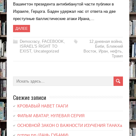
Вашингтон президента антибибанутой части публики в
Израиле, Герцога. Баден удержал нас от ответа на две
преступные баллистические атаки Ирана,…
ДАЛЕЕ
Democracy
,
FACEBOOK
,
12 дневная война
,
ISRAEL'S RIGHT TO
Биби
,
Ближний
EXIST
,
Uncategorized
Восток
,
Иран
,
нефть
,
Трамп
Свежие записи
КРОВАВЫЙ НАВЕТ ГААГИ
ФИЛЬМ АВАТАР, НУЛЕВАЯ СЕРИЯ
ОСНОВНОЙ ЗАКОН О ВАЖНОСТИ ИЗУЧЕНИЯ ТАНАХа
מס שפתיים (ДАНЬ ГУБАМИ)