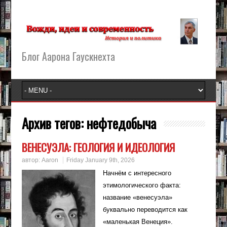
Блог Аарона Гаускнехта
Архив тегов:
нефтедобыча
ВЕНЕСУЭЛА: ГЕОЛОГИЯ И ИДЕОЛОГИЯ
автор:
Aaron
Friday January 9th, 2026
Начнём с интересного
этимологического факта:
название «венесуэла»
буквально переводится как
«маленькая Венеция».