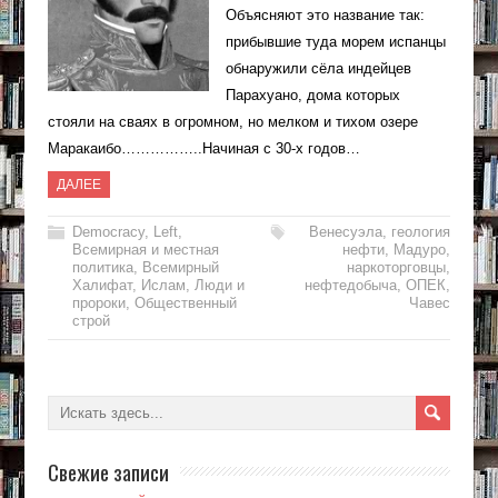
Объясняют это название так:
прибывшие туда морем испанцы
обнаружили сёла индейцев
Парахуано, дома которых
стояли на сваях в огромном, но мелком и тихом озере
Маракаибо……………..Начиная с 30-х годов…
ДАЛЕЕ
Democracy
,
Left
,
Венесуэла
,
геология
Всемирная и местная
нефти
,
Мадуро
,
политика
,
Всемирный
наркоторговцы
,
Халифат
,
Ислам
,
Люди и
нефтедобыча
,
ОПЕК
,
пророки
,
Общественный
Чавес
строй
Свежие записи